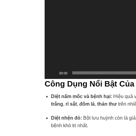
00:00
Công Dụng Nổi Bật Của
Diệt nấm mốc và bệnh hại:
Hiệu quả v
trắng
,
rỉ sắt
,
đốm lá
,
thán thư
trên nhiề
Diệt nhện đỏ:
Bột lưu huỳnh còn là giả
bệnh khó trị nhất.