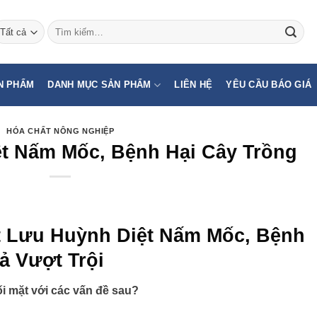
Tìm
kiếm:
N PHẨM
DANH MỤC SẢN PHẨM
LIÊN HỆ
YÊU CẦU BÁO GIÁ
HÓA CHẤT NÔNG NGHIỆP
t Nấm Mốc, Bệnh Hại Cây Trồng
ột Lưu Huỳnh Diệt Nấm Mốc, Bệnh
ả Vượt Trội
i mặt với các vấn đề sau?