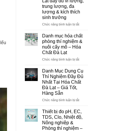
Lạt đầy đủ vi lượng,
Đơn
trung lượng, đa
Vị
lượng & kích thích
Cung
sinh trưởng
Cấp
Hóa
ở
Chức năng bình luận bị tắt
Chất
Danh
Và
mục
Danh mục hóa chất
Thiết
hóa
phòng thí nghiệm &
Bị
Nếu
chất
nuôi cấy mô – Hóa
Thí
nông
Chất Đà Lạt
Nghiệm
nghiệp
Uy
tại
ở
Chức năng bình luận bị tắt
Tín
Đà
Danh
Tại
Lạt
mục
Danh Mục Dụng Cụ
Đà
–
hóa
Thí Nghiệm Đầy Đủ
Lạt
Hóa
chất
Nhất Tại Hóa Chất
Chất
phòng
Đà Lạt – Giá Tốt,
Đà
thí
Hàng Sẵn
Lạt
nghiệm
đầy
&
ở
Chức năng bình luận bị tắt
đủ
nuôi
Danh
vi
cấy
Mục
Thiết bị đo pH, EC,
lượng,
mô
Dụng
TDS, Clo, Nhiệt độ,
trung
–
Cụ
Nông nghiệp &
lượng,
Hóa
Thí
Phòng thí nghiệm –
đa
Chất
Nghiệm