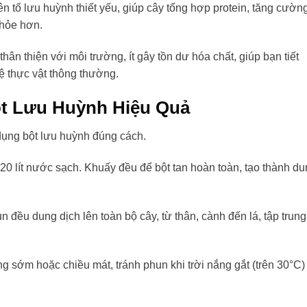
 tố lưu huỳnh thiết yếu, giúp cây tổng hợp protein, tăng cườn
khỏe hơn.
hân thiện với môi trường, ít gây tồn dư hóa chất, giúp bạn tiết
vệ thực vật thông thường.
t Lưu Huỳnh Hiệu Quả
 dụng bột lưu huỳnh đúng cách.
0 lít nước sạch. Khuấy đều để bột tan hoàn toàn, tạo thành d
đều dung dịch lên toàn bộ cây, từ thân, cành đến lá, tập trung
 sớm hoặc chiều mát, tránh phun khi trời nắng gắt (trên 30°C)