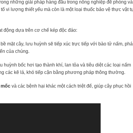
trong những giải pháp hàng đầu trong nông nghiệp để phòng và 
ố vi lượng thiết yếu mà còn là một loại thuốc bảo vệ thực vật t
t động dựa trên cơ chế kép độc đáo:
ề mặt cây, lưu huỳnh sẽ tiếp xúc trực tiếp với bào tử nấm, ph
iển của chúng.
u huỳnh bốc hơi tạo thành khí, lan tỏa và tiêu diệt các loại nấm
ng các kẽ lá, khó tiếp cận bằng phương pháp thông thường.
m mốc
và các bệnh hại khác một cách triệt để, giúp cây phục hồi