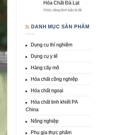
Hóa Chất Đà Lạt
lượng
Đà
Đầy
&
Lạt
Đủ
ở
Chức năng bình luận bị tắt
kích
Nhất
Thiết
thích
Tại
bị
sinh
Hóa
đo
DANH MỤC SẢN PHẨM
trưởng
Chất
pH,
Đà
EC,
Lạt
TDS,
Dụng cụ thí nghiệm
–
Clo,
Giá
Nhiệt
Tốt,
Dụng cụ y tế
độ,
Hàng
Nông
Sẵn
nghiệp
Hàng cấy mô
&
Phòng
Hóa chất công nghiệp
thí
nghiệm
Hóa chất ngoại
–
Hóa
Hóa chất tinh khiết PA
Chất
Đà
China
Lạt
Nông nghiệp
Phụ gia thực phẩm