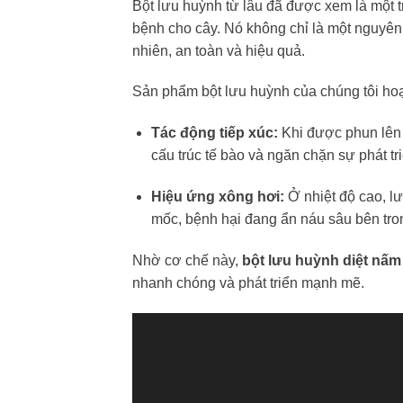
Bột lưu huỳnh từ lâu đã được xem là một 
bệnh cho cây. Nó không chỉ là một nguyên t
nhiên, an toàn và hiệu quả.
Sản phẩm bột lưu huỳnh của chúng tôi hoạ
Tác động tiếp xúc:
Khi được phun lên b
cấu trúc tế bào và ngăn chặn sự phát tr
Hiệu ứng xông hơi:
Ở nhiệt độ cao, lư
mốc, bệnh hại đang ẩn náu sâu bên tro
Nhờ cơ chế này,
bột lưu huỳnh diệt nấ
nhanh chóng và phát triển mạnh mẽ.
Trình
chơi
Video