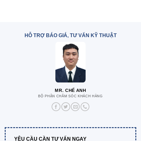
HỖ TRỢ BÁO GIÁ, TƯ VẤN KỸ THUẬT
MR. CHẾ ANH
BỘ PHẬN CHĂM SÓC KHÁCH HÀNG
YÊU CẦU CẦN TƯ VẤN NGAY