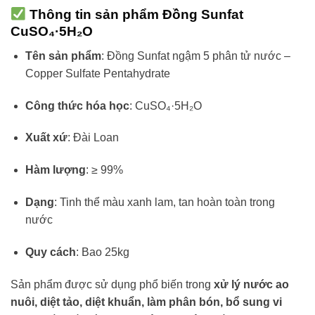
Thông tin sản phẩm Đồng Sunfat
CuSO₄·5H₂O
Tên sản phẩm
: Đồng Sunfat ngậm 5 phân tử nước –
Copper Sulfate Pentahydrate
Công thức hóa học
: CuSO₄·5H₂O
Xuất xứ
: Đài Loan
Hàm lượng
: ≥ 99%
Dạng
: Tinh thể màu xanh lam, tan hoàn toàn trong
nước
Quy cách
: Bao 25kg
Sản phẩm được sử dụng phổ biến trong
xử lý nước ao
nuôi, diệt tảo, diệt khuẩn, làm phân bón, bổ sung vi