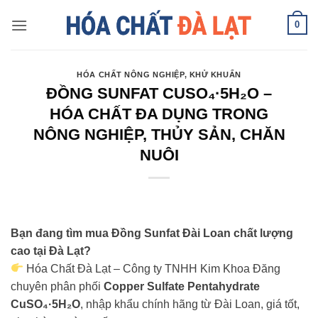
Skip
0
to
content
HÓA CHẤT NÔNG NGHIỆP
,
KHỬ KHUẨN
ĐỒNG SUNFAT CUSO₄·5H₂O –
HÓA CHẤT ĐA DỤNG TRONG
NÔNG NGHIỆP, THỦY SẢN, CHĂN
NUÔI
Bạn đang tìm mua Đồng Sunfat Đài Loan chất lượng
cao tại Đà Lạt?
Hóa Chất Đà Lạt – Công ty TNHH Kim Khoa Đăng
chuyên phân phối
Copper Sulfate Pentahydrate
CuSO₄·5H₂O
, nhập khẩu chính hãng từ Đài Loan, giá tốt,