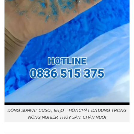
ĐỒNG SUNFAT CUSO₄·5H₂O – HÓA CHẤT ĐA DỤNG TRONG
NÔNG NGHIỆP, THỦY SẢN, CHĂN NUÔI