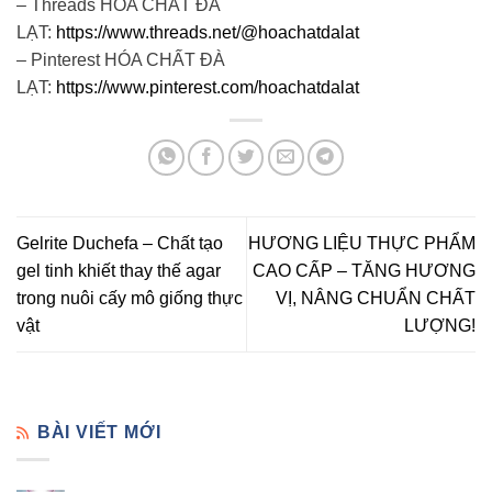
– Threads HÓA CHẤT ĐÀ
LẠT:
https://www.threads.net/@hoachatdalat
– Pinterest HÓA CHẤT ĐÀ
LẠT:
https://www.pinterest.com/hoachatdalat
Gelrite Duchefa – Chất tạo
HƯƠNG LIỆU THỰC PHẨM
gel tinh khiết thay thế agar
CAO CẤP – TĂNG HƯƠNG
trong nuôi cấy mô giống thực
VỊ, NÂNG CHUẨN CHẤT
vật
LƯỢNG!
BÀI VIẾT MỚI