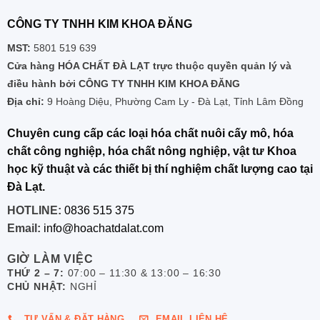
CÔNG TY TNHH KIM KHOA ĐĂNG
MST:
5801 519 639
Cửa hàng HÓA CHẤT ĐÀ LẠT trực thuộc quyền quản lý và
điều hành bởi CÔNG TY TNHH KIM KHOA ĐĂNG
Địa chỉ:
9 Hoàng Diệu, Phường Cam Ly - Đà Lạt, Tỉnh Lâm Đồng
Chuyên cung cấp các loại hóa chất nuôi cấy mô, hóa
chất công nghiệp, hóa chất nông nghiệp, vật tư Khoa
học kỹ thuật và các thiết bị thí nghiệm chất lượng cao tại
Đà Lạt.
HOTLINE:
0836 515 375
Email:
info@hoachatdalat.com
GIỜ LÀM VIỆC
THỨ 2 – 7:
07:00 – 11:30 & 13:00 – 16:30
CHỦ NHẬT:
NGHỈ
TƯ VẤN & ĐẶT HÀNG
EMAIL LIÊN HỆ