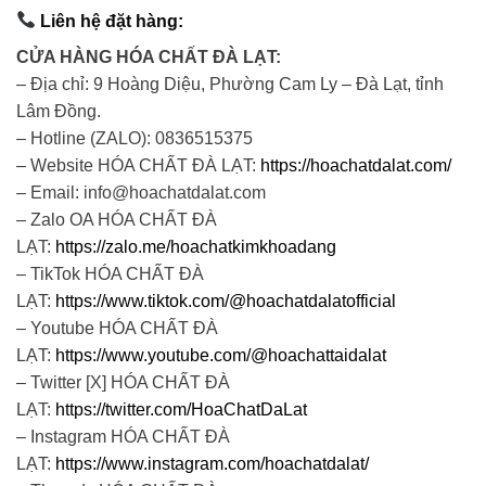
Liên hệ đặt hàng:
CỬA HÀNG HÓA CHẤT ĐÀ LẠT:
– Địa chỉ: 9 Hoàng Diệu, Phường Cam Ly – Đà Lạt, tỉnh
Lâm Đồng.
– Hotline (ZALO): 0836515375
– Website HÓA CHẤT ĐÀ LẠT:
https://hoachatdalat.com/
– Email: info@hoachatdalat.com
– Zalo OA HÓA CHẤT ĐÀ
LẠT:
https://zalo.me/hoachatkimkhoadang
– TikTok HÓA CHẤT ĐÀ
LẠT:
https://www.tiktok.com/@hoachatdalatofficial
– Youtube HÓA CHẤT ĐÀ
LẠT:
https://www.youtube.com/@hoachattaidalat
– Twitter [X] HÓA CHẤT ĐÀ
LẠT:
https://twitter.com/HoaChatDaLat
– Instagram HÓA CHẤT ĐÀ
LẠT:
https://www.instagram.com/hoachatdalat/