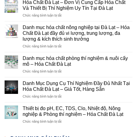
Hóa Chất Đà Lạt – Đơn Vị Cung Cấp Hóa Chất
Và Thiết Bị Thí Nghiệm Uy Tín Tại Đà Lạt
ở
Chức năng bình luận bị tắt
Hóa
Chất
Danh mục hóa chất nông nghiệp tại Đà Lạt – Hóa
Đà
Chất Đà Lạt đầy đủ vi lượng, trung lượng, đa
Lạt
lượng & kích thích sinh trưởng
–
ở
Chức năng bình luận bị tắt
Đơn
Danh
Vị
mục
Cung
Danh mục hóa chất phòng thí nghiệm & nuôi cấy
hóa
Cấp
mô – Hóa Chất Đà Lạt
chất
Hóa
ở
Chức năng bình luận bị tắt
nông
Chất
Danh
nghiệp
Và
mục
tại
Danh Mục Dụng Cụ Thí Nghiệm Đầy Đủ Nhất Tại
Thiết
hóa
Đà
Bị
Hóa Chất Đà Lạt – Giá Tốt, Hàng Sẵn
chất
Lạt
Thí
ở
Chức năng bình luận bị tắt
phòng
–
Nghiệm
Danh
thí
Hóa
Uy
Mục
nghiệm
Thiết bị đo pH, EC, TDS, Clo, Nhiệt độ, Nông
Chất
Tín
Dụng
&
nghiệp & Phòng thí nghiệm – Hóa Chất Đà Lạt
Đà
Tại
Cụ
nuôi
Lạt
Đà
ở
Chức năng bình luận bị tắt
Thí
cấy
đầy
Lạt
Thiết
Nghiệm
mô
đủ
bị
Đầy
–
vi
đo