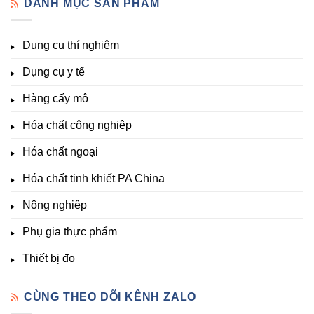
DANH MỤC SẢN PHẨM
Đủ
Hóa
lượng,
pH,
Nhất
Chất
trung
EC,
Tại
Đà
lượng,
TDS,
Hóa
Lạt
đa
Dụng cụ thí nghiệm
Clo,
Chất
lượng
Nhiệt
Đà
&
Dụng cụ y tế
độ,
Lạt
kích
Nông
–
thích
nghiệp
Giá
Hàng cấy mô
sinh
&
Tốt,
trưởng
Phòng
Hàng
Hóa chất công nghiệp
thí
Sẵn
nghiệm
Hóa chất ngoại
–
Hóa
Hóa chất tinh khiết PA China
Chất
Đà
Lạt
Nông nghiệp
Phụ gia thực phẩm
Thiết bị đo
CÙNG THEO DÕI KÊNH ZALO