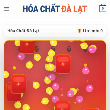
Skip
0
to
content
Hóa Chất Đà Lạt
Lì xì mở:
0