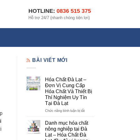
HOTLINE:
0836 515 375
Hỗ trợ 24/7 (nhanh chóng tiện lợi)
BÀI VIẾT MỚI
Hóa Chất Đà Lạt –
Đơn Vị Cung Cấp
Hóa Chất Và Thiết Bị
Thí Nghiệm Uy Tín
Tại Đà Lạt
ở
Chức năng bình luận bị tắt
úp
Hóa
i
Chất
Danh mục hóa chất
Đà
nông nghiệp tại Đà
i
Lạt
Lạt – Hóa Chất Đà
–