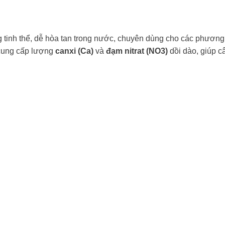
ng tinh thể, dễ hòa tan trong nước, chuyên dùng cho các phương
 cung cấp lượng
canxi (Ca)
và
đạm nitrat (NO3)
dồi dào, giúp c