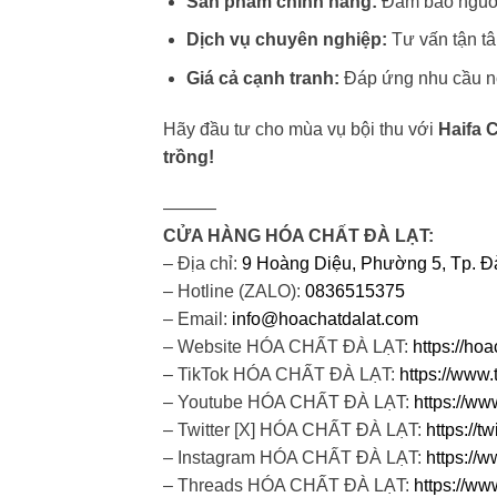
Sản phẩm chính hãng:
Đảm bảo nguồn 
Dịch vụ chuyên nghiệp:
Tư vấn tận t
Giá cả cạnh tranh:
Đáp ứng nhu cầu nô
Hãy đầu tư cho mùa vụ bội thu với
Haifa 
trồng!
———
CỬA HÀNG HÓA CHẤT ĐÀ LẠT:
– Địa chỉ:
9 Hoàng Diệu, Phường 5, Tp. Đà
– Hotline (ZALO):
0836515375
– Email:
info@hoachatdalat.com
– Website HÓA CHẤT ĐÀ LẠT:
https://ho
– TikTok HÓA CHẤT ĐÀ LẠT:
https://www.
– Youtube HÓA CHẤT ĐÀ LẠT:
https://w
– Twitter [X] HÓA CHẤT ĐÀ LẠT:
https://
– Instagram HÓA CHẤT ĐÀ LẠT:
https://
– Threads HÓA CHẤT ĐÀ LẠT:
https://ww