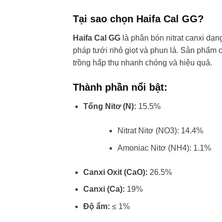
Tại sao chọn Haifa Cal GG?
Haifa Cal GG
là phân bón nitrat canxi dạ
pháp tưới nhỏ giọt và phun lá. Sản phẩm
trồng hấp thụ nhanh chóng và hiệu quả.
Thành phần nổi bật:
Tổng Nitơ (N):
15.5%
Nitrat Nitơ (NO3): 14.4%
Amoniac Nitơ (NH4): 1.1%
Canxi Oxit (CaO):
26.5%
Canxi (Ca):
19%
Độ ẩm:
≤ 1%