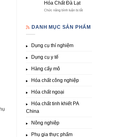
Hóa Chất Đà Lạt
lượng
Đà
Đầy
&
Lạt
Đủ
ở
Chức năng bình luận bị tắt
kích
Nhất
Thiết
thích
Tại
bị
sinh
Hóa
đo
DANH MỤC SẢN PHẨM
trưởng
Chất
pH,
Đà
EC,
Lạt
TDS,
Dụng cụ thí nghiệm
–
Clo,
Giá
Nhiệt
Tốt,
Dụng cụ y tế
độ,
Hàng
Nông
Sẵn
nghiệp
Hàng cấy mô
&
Phòng
Hóa chất công nghiệp
thí
nghiệm
Hóa chất ngoại
–
Hóa
Hóa chất tinh khiết PA
Chất
thụ
Đà
China
Lạt
Nông nghiệp
Phụ gia thực phẩm