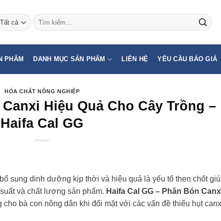
Tìm
kiếm:
N PHẨM
DANH MỤC SẢN PHẨM
LIÊN HỆ
YÊU CẦU BÁO GIÁ
HÓA CHẤT NÔNG NGHIỆP
 Canxi Hiệu Quả Cho Cây Trồng –
Haifa Cal GG
bổ sung dinh dưỡng kịp thời và hiệu quả là yếu tố then chốt gi
g suất và chất lượng sản phẩm.
Haifa Cal GG – Phân Bón Canx
g cho bà con nông dân khi đối mặt với các vấn đề thiếu hụt canx