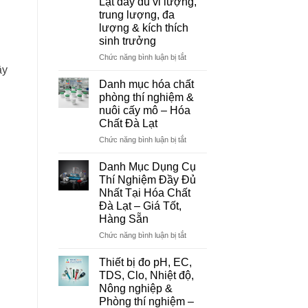
Lạt đầy đủ vi lượng,
Đơn
trung lượng, đa
Vị
lượng & kích thích
Cung
sinh trưởng
Cấp
Hóa
ở
Chức năng bình luận bị tắt
Chất
Danh
ây
Và
mục
Danh mục hóa chất
Thiết
hóa
phòng thí nghiệm &
Bị
chất
nuôi cấy mô – Hóa
Thí
nông
Chất Đà Lạt
Nghiệm
nghiệp
Uy
tại
ở
Chức năng bình luận bị tắt
Tín
Đà
Danh
Tại
Lạt
mục
Danh Mục Dụng Cụ
Đà
–
hóa
Thí Nghiệm Đầy Đủ
Lạt
Hóa
chất
Nhất Tại Hóa Chất
Chất
phòng
Đà Lạt – Giá Tốt,
Đà
thí
Hàng Sẵn
Lạt
nghiệm
đầy
&
ở
Chức năng bình luận bị tắt
đủ
nuôi
Danh
vi
cấy
Mục
Thiết bị đo pH, EC,
lượng,
mô
Dụng
TDS, Clo, Nhiệt độ,
trung
–
Cụ
Nông nghiệp &
lượng,
Hóa
Thí
Phòng thí nghiệm –
đa
Chất
Nghiệm