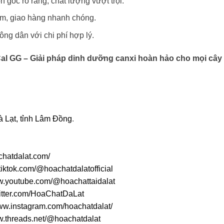
gốc rõ ràng, chất lượng vượt trội.
âm, giao hàng nhanh chóng.
ng dân với chi phí hợp lý.
Cal GG – Giải pháp dinh dưỡng canxi hoàn hảo cho mọi cây
 Lạt, tỉnh Lâm Đồng
.
achatdalat.com/
tiktok.com/@hoachatdalatofficial
ww.youtube.com/@hoachattaidalat
twitter.com/HoaChatDaLat
www.instagram.com/hoachatdalat/
w.threads.net/@hoachatdalat