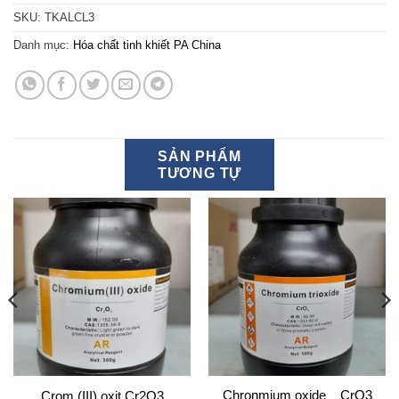
SKU:
TKALCL3
Danh mục:
Hóa chất tinh khiết PA China
SẢN PHẨM
TƯƠNG TỰ
Chronmium oxide _ CrO3
Crom (III) oxit Cr2O3