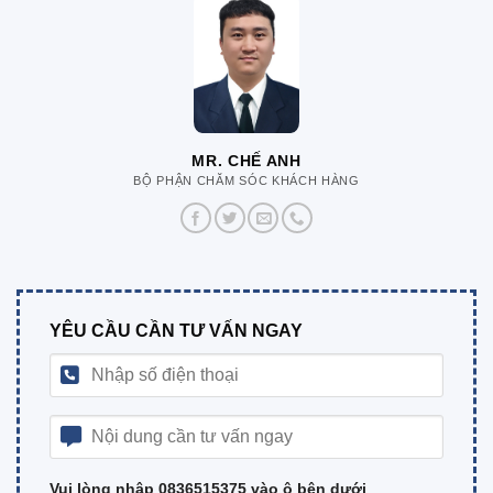
MR. CHẾ ANH
BỘ PHẬN CHĂM SÓC KHÁCH HÀNG
YÊU CẦU CẦN TƯ VẤN NGAY
Vui lòng nhập 0836515375 vào ô bên dưới