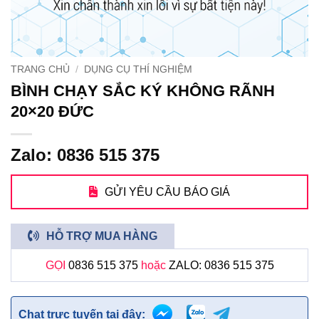
TRANG CHỦ
/
DỤNG CỤ THÍ NGHIỆM
BÌNH CHẠY SẮC KÝ KHÔNG RÃNH
20×20 ĐỨC
Zalo: 0836 515 375
GỬI YÊU CẦU BÁO GIÁ
HỖ TRỢ MUA HÀNG
GỌI
0836 515 375
hoặc
ZALO: 0836 515 375
Chat trực tuyến tại đây: