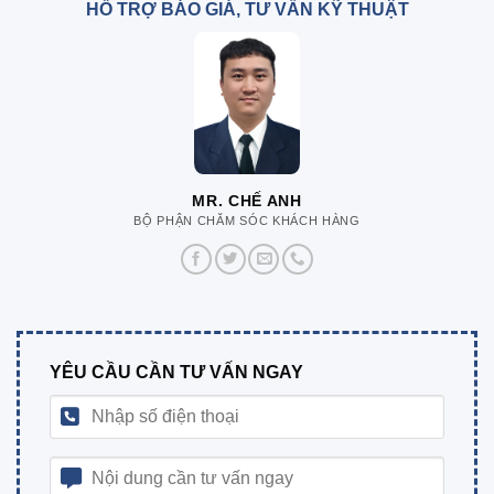
HỖ TRỢ BÁO GIÁ, TƯ VẤN KỸ THUẬT
MR. CHẾ ANH
BỘ PHẬN CHĂM SÓC KHÁCH HÀNG
YÊU CẦU CẦN TƯ VẤN NGAY