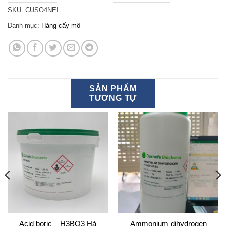
SKU:
CUSO4NEI
Danh mục:
Hàng cấy mô
SẢN PHẨM
TƯƠNG TỰ
Acid boric _ H3BO3 Hà
Ammonium dihydrogen