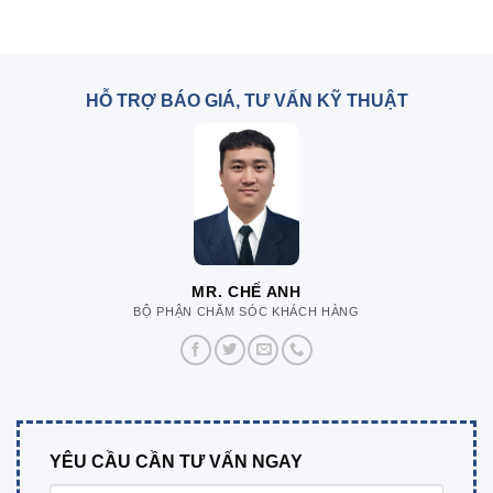
HỖ TRỢ BÁO GIÁ, TƯ VẤN KỸ THUẬT
MR. CHẾ ANH
BỘ PHẬN CHĂM SÓC KHÁCH HÀNG
YÊU CẦU CẦN TƯ VẤN NGAY