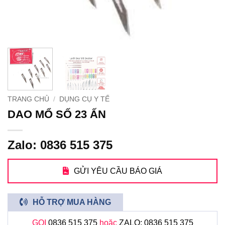
TRANG CHỦ
/
DỤNG CỤ Y TẾ
DAO MỔ SỐ 23 ẤN
Zalo: 0836 515 375
GỬI YÊU CẦU BÁO GIÁ
HỖ TRỢ MUA HÀNG
GỌI
0836 515 375
hoặc
ZALO: 0836 515 375