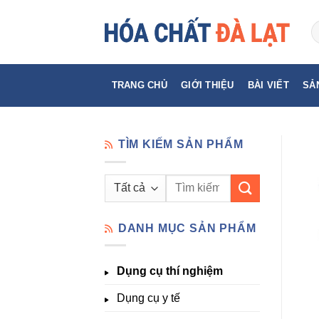
Skip
to
content
TRANG CHỦ
GIỚI THIỆU
BÀI VIẾT
SẢ
TÌM KIẾM SẢN PHẨM
Tìm
kiếm:
DANH MỤC SẢN PHẨM
Dụng cụ thí nghiệm
Dụng cụ y tế