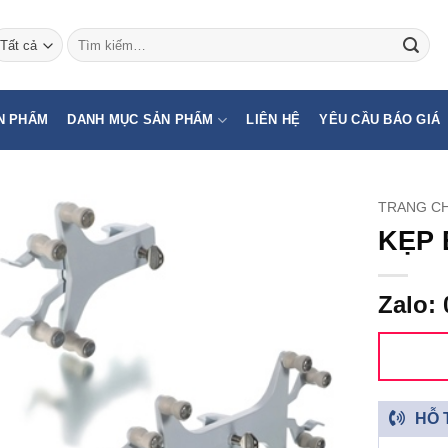
Tìm
kiếm:
N PHẨM
DANH MỤC SẢN PHẨM
LIÊN HỆ
YÊU CẦU BÁO GIÁ
TRANG C
KẸP 
Zalo: 
HỖ 