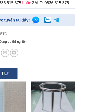
836 515 375
hoặc
ZALO: 0836 515 375
ực tuyến tại đây:
RETC
Dụng cụ thí nghiệm
 TỰ