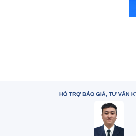
+
+
Phễu thủy tinh F18
Lamel 200
TQ
Zalo: 0836 515 375
Zalo: 0836 515 375
HỖ TRỢ BÁO GIÁ, TƯ VẤN 