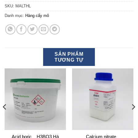
SKU:
MALTHL
Danh mục:
Hàng cấy mô
SẢN PHẨM
TƯƠNG TỰ
Acid boric _ H3BO3 Hà
Calcium nitrate _