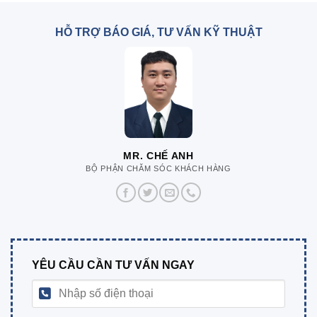
HỖ TRỢ BÁO GIÁ, TƯ VẤN KỸ THUẬT
MR. CHẾ ANH
BỘ PHẬN CHĂM SÓC KHÁCH HÀNG
YÊU CẦU CẦN TƯ VẤN NGAY