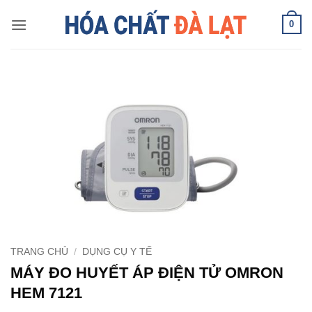
Skip
0
to
content
TRANG CHỦ
/
DỤNG CỤ Y TẾ
MÁY ĐO HUYẾT ÁP ĐIỆN TỬ OMRON
HEM 7121