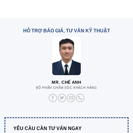
HỖ TRỢ BÁO GIÁ, TƯ VẤN KỸ THUẬT
MR. CHẾ ANH
BỘ PHẬN CHĂM SÓC KHÁCH HÀNG
YÊU CẦU CẦN TƯ VẤN NGAY