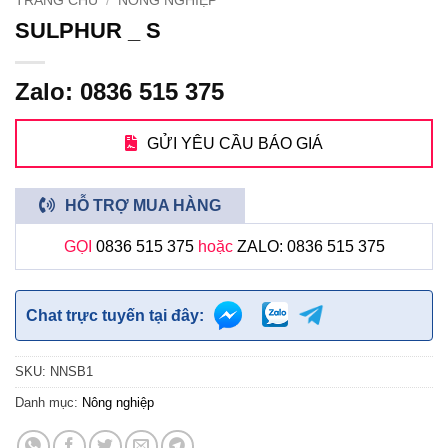
TRANG CHỦ
/
NÔNG NGHIỆP
SULPHUR _ S
Zalo: 0836 515 375
GỬI YÊU CẦU BÁO GIÁ
HỖ TRỢ MUA HÀNG
GỌI
0836 515 375
hoặc
ZALO: 0836 515 375
Chat trực tuyến tại đây:
SKU:
NNSB1
Danh mục:
Nông nghiệp