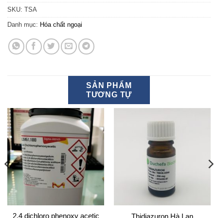
SKU:
TSA
Danh mục:
Hóa chất ngoại
SẢN PHẨM
TƯƠNG TỰ
2,4 dichloro phenoxy acetic
Thidiazuron Hà Lan