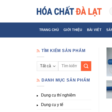
Skip
to
content
TRANG CHỦ
GIỚI THIỆU
BÀI VIẾT
SẢ
TÌM KIẾM SẢN PHẨM
Tìm
kiếm:
DANH MỤC SẢN PHẨM
Dụng cụ thí nghiệm
Dụng cụ y tế