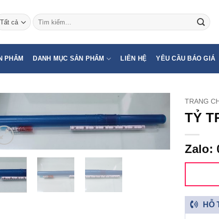
Tìm
kiếm:
N PHẨM
DANH MỤC SẢN PHẨM
LIÊN HỆ
YÊU CẦU BÁO GIÁ
TRANG C
TỶ T
Zalo: 
HỖ 