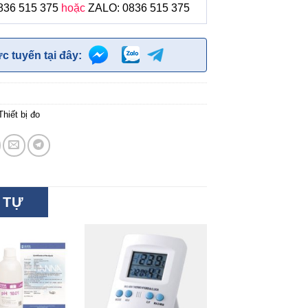
836 515 375
hoặc
ZALO: 0836 515 375
ực tuyến tại đây:
Thiết bị đo
 TỰ