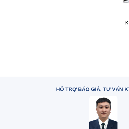
+
+
K
Cồn kế 0-100 VN
Điện cực HI1230B
Zalo: 0836 515 375
Zalo: 0836 515 375
HỖ TRỢ BÁO GIÁ, TƯ VẤN 