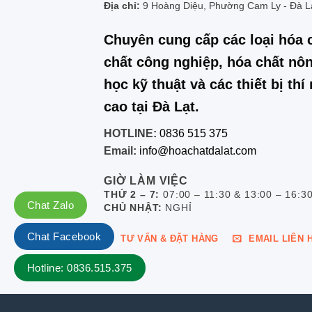
Địa chỉ:
9 Hoàng Diệu, Phường Cam Ly - Đà L
Chuyên cung cấp các loại hóa 
chất công nghiệp, hóa chất nôn
học kỹ thuật và các thiết bị th
cao tại Đà Lạt.
HOTLINE:
0836 515 375
Email:
info@hoachatdalat.com
GIỜ LÀM VIỆC
THỨ 2 – 7:
07:00 – 11:30 & 13:00 – 16:3
Chat Zalo
CHỦ NHẬT:
NGHỈ
Chat Facebook
TƯ VẤN & ĐẶT HÀNG
EMAIL LIÊN 
Hotline: 0836.515.375