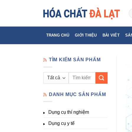
Skip
to
content
TRANG CHỦ
GIỚI THIỆU
BÀI VIẾT
SẢ
TÌM KIẾM SẢN PHẨM
Tìm
kiếm:
DANH MỤC SẢN PHẨM
Dụng cụ thí nghiệm
Dụng cụ y tế