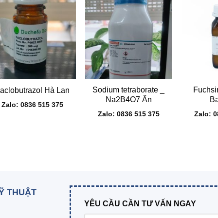
+
+
+
Sodium tetraborate _
Fuchsi
aclobutrazol Hà Lan
Na2B4O7 Ấn
B
Zalo: 0836 515 375
Zalo: 0836 515 375
Zalo: 
KỸ THUẬT
YÊU CẦU CẦN TƯ VẤN NGAY