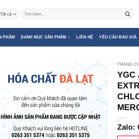
Tìm
kiếm:
N PHẨM
DANH MỤC SẢN PHẨM
LIÊN HỆ
YÊU CẦU BÁO GIÁ
TRANG C
YGC 
EXT
CHL
MER
Zalo: 