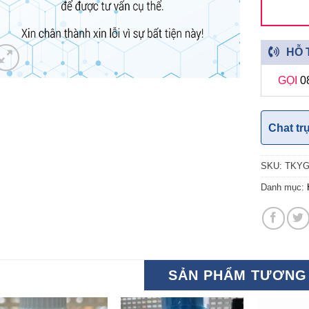
HỖ 
GỌI
0
Chat tr
SKU:
TKY
Danh mục:
SẢN PHẨM TƯƠNG