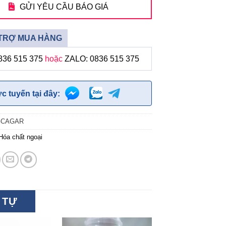
GỬI YÊU CẦU BÁO GIÁ
TRỢ MUA HÀNG
836 515 375
hoặc
ZALO: 0836 515 375
ực tuyến tại đây:
GCAGAR
Hóa chất ngoại
 TỰ