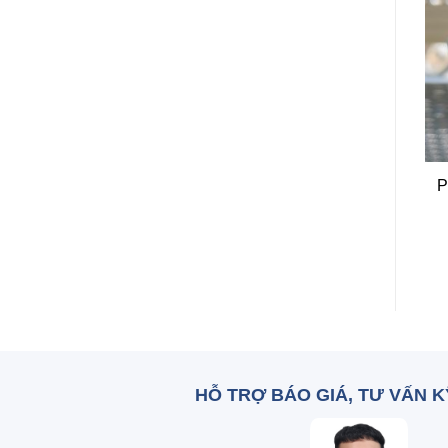
+
+
Acetone Malaysia
Iron III citrate Đức
P
Zalo: 0836 515 375
Zalo: 0836 515 375
HỖ TRỢ BÁO GIÁ, TƯ VẤN 