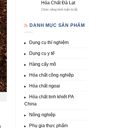
Hóa Chất Đà Lạt
lượng
Đà
Đầy
&
Lạt
Đủ
ở
Chức năng bình luận bị tắt
kích
Nhất
Thiết
thích
Tại
bị
sinh
Hóa
đo
DANH MỤC SẢN PHẨM
trưởng
Chất
pH,
Đà
EC,
Lạt
TDS,
Dụng cụ thí nghiệm
–
Clo,
Giá
Nhiệt
Tốt,
Dụng cụ y tế
độ,
Hàng
Nông
Sẵn
nghiệp
Hàng cấy mô
&
Phòng
Hóa chất công nghiệp
thí
nghiệm
Hóa chất ngoại
–
Hóa
Hóa chất tinh khiết PA
Chất
Đà
China
Lạt
Nông nghiệp
Phụ gia thực phẩm
g