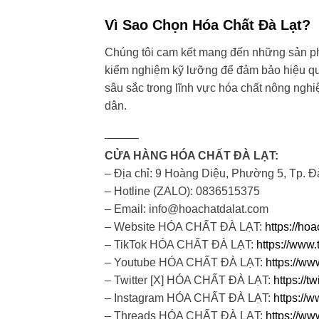
Vì Sao Chọn Hóa Chất Đà Lạt?
Chúng tôi cam kết mang đến những sản ph
kiểm nghiệm kỹ lưỡng để đảm bảo hiệu quả
sâu sắc trong lĩnh vực hóa chất nông nghiệ
dân.
———
CỬA HÀNG HÓA CHẤT ĐÀ LẠT:
– Địa chỉ: 9 Hoàng Diệu, Phường 5, Tp. Đ
– Hotline (ZALO): 0836515375
– Email: info@hoachatdalat.com
– Website HÓA CHẤT ĐÀ LẠT:
https://ho
– TikTok HÓA CHẤT ĐÀ LẠT:
https://www.
– Youtube HÓA CHẤT ĐÀ LẠT:
https://w
– Twitter [X] HÓA CHẤT ĐÀ LẠT:
https://
– Instagram HÓA CHẤT ĐÀ LẠT:
https://
– Threads HÓA CHẤT ĐÀ LẠT:
https://ww