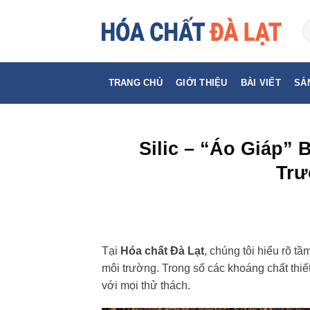
Skip
to
content
TRANG CHỦ
GIỚI THIỆU
BÀI VIẾT
SẢ
Silic – “Áo Giáp”
Trư
Tại
Hóa chất Đà Lạt
, chúng tôi hiểu rõ tầ
môi trường. Trong số các khoáng chất thiết
với mọi thử thách.