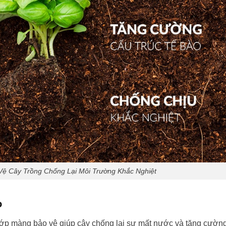
o Vệ Cây Trồng Chống Lại Môi Trường Khắc Nghiệt
o
ạo lớp màng bảo vệ giúp cây chống lại sự mất nước và tăng cườn