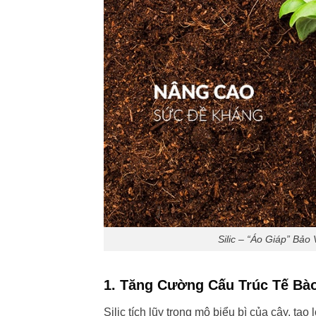
Silic – “Áo Giáp” Bả
1.
Tăng Cường Cấu Trúc Tế Bà
Silic tích lũy trong mô biểu bì của cây, t