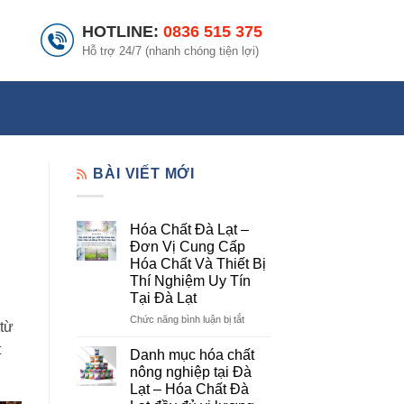
HOTLINE:
0836 515 375
Hỗ trợ 24/7 (nhanh chóng tiện lợi)
BÀI VIẾT MỚI
Hóa Chất Đà Lạt –
Đơn Vị Cung Cấp
Hóa Chất Và Thiết Bị
Thí Nghiệm Uy Tín
Tại Đà Lạt
ở
Chức năng bình luận bị tắt
 từ
Hóa
t
Chất
Danh mục hóa chất
Đà
nông nghiệp tại Đà
Lạt
Lạt – Hóa Chất Đà
–