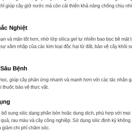
hỉ giúp cây giữ nước mà còn cải thiện khả năng chống chịu nhi
hắc Nghiệt
ạn và mặn tốt hơn, nhờ lớp silica gel tự nhiên bao bọc bề mặt l
sự xâm nhập của các kim loại độc hại từ đất, bảo vệ cây khỏi s
 Sâu Bệnh
nh học, giúp cây phản ứng nhanh và mạnh hơn với các tác nhân 
i thuốc bảo vệ thực vật.
Dụng
bổ sung silic dạng phân bón hoặc dung dịch, phù hợp với mọi
ăn quả, rau màu và cây công nghiệp. Sử dụng silic định kỳ không 
à giảm chi phí chăm sóc.