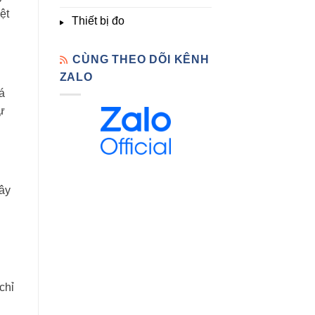
ệt
Thiết bị đo
CÙNG THEO DÕI KÊNH
ZALO
á
ự
gây
chỉ