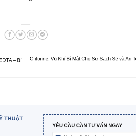
Chlorine: Vũ Khí Bí Mật Cho Sự Sạch Sẽ và An 
 EDTA – Bí
KỸ THUẬT
YÊU CẦU CẦN TƯ VẤN NGAY