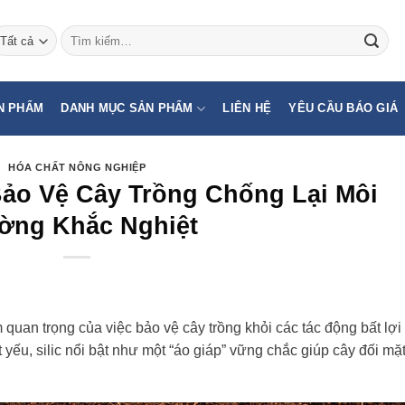
Tìm
kiếm:
N PHẨM
DANH MỤC SẢN PHẨM
LIÊN HỆ
YÊU CẦU BÁO GIÁ
HÓA CHẤT NÔNG NGHIỆP
 Bảo Vệ Cây Trồng Chống Lại Môi
ờng Khắc Nghiệt
m quan trọng của việc bảo vệ cây trồng khỏi các tác động bất lợi
 yếu, silic nổi bật như một “áo giáp” vững chắc giúp cây đối mặ