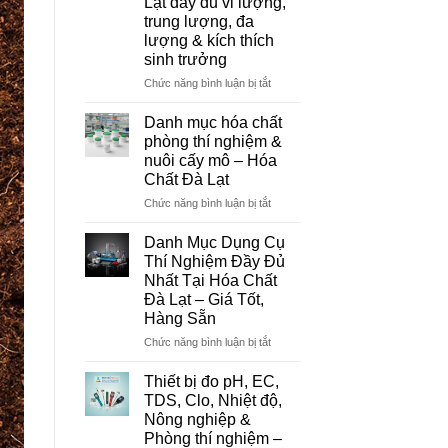
Lạt đầy đủ vi lượng,
Đơn
trung lượng, đa
Vị
lượng & kích thích
Cung
sinh trưởng
Cấp
Hóa
ở
Chức năng bình luận bị tắt
Chất
Danh
Và
mục
Danh mục hóa chất
Thiết
hóa
phòng thí nghiệm &
Bị
chất
nuôi cấy mô – Hóa
Thí
nông
Chất Đà Lạt
Nghiệm
nghiệp
Uy
tại
ở
Chức năng bình luận bị tắt
Tín
Đà
Danh
Tại
Lạt
mục
Danh Mục Dụng Cụ
Đà
–
hóa
Thí Nghiệm Đầy Đủ
Lạt
Hóa
chất
Nhất Tại Hóa Chất
Chất
phòng
Đà Lạt – Giá Tốt,
Đà
thí
Hàng Sẵn
Lạt
nghiệm
đầy
&
ở
Chức năng bình luận bị tắt
đủ
nuôi
Danh
vi
cấy
Mục
Thiết bị đo pH, EC,
lượng,
mô
Dụng
TDS, Clo, Nhiệt độ,
trung
–
Cụ
Nông nghiệp &
lượng,
Hóa
Thí
Phòng thí nghiệm –
đa
Chất
Nghiệm