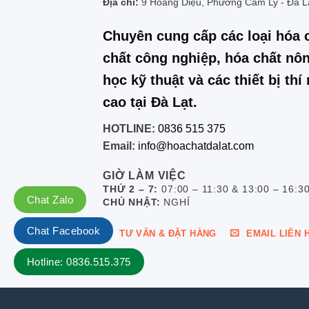
Địa chỉ:
9 Hoàng Diệu, Phường Cam Ly - Đà L
Chuyên cung cấp các loại hóa 
chất công nghiệp, hóa chất nôn
học kỹ thuật và các thiết bị th
cao tại Đà Lạt.
HOTLINE:
0836 515 375
Email:
info@hoachatdalat.com
GIỜ LÀM VIỆC
THỨ 2 – 7:
07:00 – 11:30 & 13:00 – 16:3
Chat Zalo
CHỦ NHẬT:
NGHỈ
Chat Facebook
TƯ VẤN & ĐẶT HÀNG
EMAIL LIÊN 
Hotline: 0836.515.375