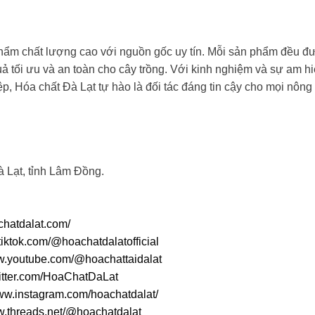
ẩm chất lượng cao với nguồn gốc uy tín. Mỗi sản phẩm đều đ
 tối ưu và an toàn cho cây trồng. Với kinh nghiệm và sự am h
p, Hóa chất Đà Lạt tự hào là đối tác đáng tin cậy cho mọi nông
à Lạt, tỉnh Lâm Đồng.
achatdalat.com/
tiktok.com/@hoachatdalatofficial
ww.youtube.com/@hoachattaidalat
twitter.com/HoaChatDaLat
www.instagram.com/hoachatdalat/
w.threads.net/@hoachatdalat