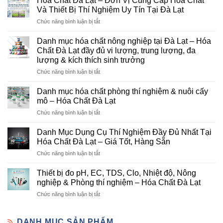
Hóa Chất Đà Lạt – Đơn Vị Cung Cấp Hóa Chất
Và Thiết Bị Thí Nghiệm Uy Tín Tại Đà Lạt
ở
Chức năng bình luận bị tắt
Hóa
Chất
Danh mục hóa chất nông nghiệp tại Đà Lạt – Hóa
Đà
Chất Đà Lạt đầy đủ vi lượng, trung lượng, đa
Lạt
lượng & kích thích sinh trưởng
–
ở
Chức năng bình luận bị tắt
Đơn
Danh
Vị
mục
Cung
Danh mục hóa chất phòng thí nghiệm & nuôi cấy
hóa
Cấp
mô – Hóa Chất Đà Lạt
chất
Hóa
ở
Chức năng bình luận bị tắt
nông
Chất
Danh
nghiệp
Và
mục
tại
Danh Mục Dụng Cụ Thí Nghiệm Đầy Đủ Nhất Tại
Thiết
hóa
Đà
Bị
Hóa Chất Đà Lạt – Giá Tốt, Hàng Sẵn
chất
Lạt
Thí
ở
Chức năng bình luận bị tắt
phòng
–
Nghiệm
Danh
thí
Hóa
Uy
Mục
nghiệm
Thiết bị đo pH, EC, TDS, Clo, Nhiệt độ, Nông
Chất
Tín
Dụng
&
nghiệp & Phòng thí nghiệm – Hóa Chất Đà Lạt
Đà
Tại
Cụ
nuôi
Lạt
Đà
ở
Chức năng bình luận bị tắt
Thí
cấy
đầy
Lạt
Thiết
Nghiệm
mô
đủ
bị
Đầy
–
vi
đo
DANH MỤC SẢN PHẨM
Đủ
Hóa