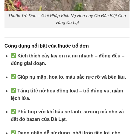
Thuốc Trổ Dơn – Giải Pháp Kích Nụ Hoa Lay Ơn Đặc Biệt Cho
Vùng Đà Lạt
Công dụng nổi bật của thuốc trổ dơn
Kích thích cây lay ơn ra nụ nhanh – đồng đều –
đúng giai đoạn.
Giúp nụ mập, hoa to, màu sắc rực rỡ và bền lâu.
Tăng tỉ lệ nở hoa đồng loạt – trổ đúng vụ, giảm
lệch lứa.
Phù hợp với khí hậu se lạnh, sương mù nhẹ và
đất đỏ bazan của Đà Lạt.
Dạng phần dễ sử dụng, phối trộn tiện lợi, cho