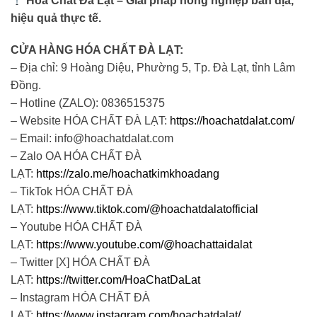
Hóa Chất Đà Lạt – Giải pháp nông nghiệp bản địa,
hiệu quả thực tế.
CỬA HÀNG HÓA CHẤT ĐÀ LẠT:
– Địa chỉ: 9 Hoàng Diệu, Phường 5, Tp. Đà Lạt, tỉnh Lâm
Đồng.
– Hotline (ZALO): 0836515375
– Website HÓA CHẤT ĐÀ LẠT:
https://hoachatdalat.com/
– Email: info@hoachatdalat.com
– Zalo OA HÓA CHẤT ĐÀ
LẠT:
https://zalo.me/hoachatkimkhoadang
– TikTok HÓA CHẤT ĐÀ
LẠT:
https://www.tiktok.com/@hoachatdalatofficial
– Youtube HÓA CHẤT ĐÀ
LẠT:
https://www.youtube.com/@hoachattaidalat
– Twitter [X] HÓA CHẤT ĐÀ
LẠT:
https://twitter.com/HoaChatDaLat
– Instagram HÓA CHẤT ĐÀ
LẠT:
https://www.instagram.com/hoachatdalat/