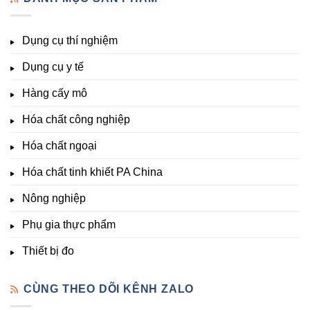
lượng,
pH,
Nhất
Chất
trung
EC,
Tại
Đà
lượng,
TDS,
Hóa
Lạt
đa
Dụng cụ thí nghiệm
Clo,
Chất
lượng
Nhiệt
Đà
&
Dụng cụ y tế
độ,
Lạt
kích
Nông
–
thích
nghiệp
Giá
Hàng cấy mô
sinh
&
Tốt,
trưởng
Phòng
Hàng
Hóa chất công nghiệp
thí
Sẵn
nghiệm
Hóa chất ngoại
–
Hóa
Hóa chất tinh khiết PA China
Chất
Đà
Lạt
Nông nghiệp
Phụ gia thực phẩm
Thiết bị đo
CÙNG THEO DÕI KÊNH ZALO