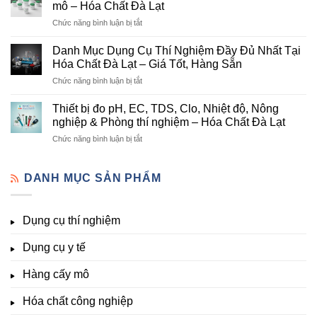
Cấp
mô – Hóa Chất Đà Lạt
chất
Hóa
ở
Chức năng bình luận bị tắt
nông
Chất
Danh
nghiệp
Và
mục
tại
Danh Mục Dụng Cụ Thí Nghiệm Đầy Đủ Nhất Tại
Thiết
hóa
Đà
Bị
Hóa Chất Đà Lạt – Giá Tốt, Hàng Sẵn
chất
Lạt
Thí
ở
Chức năng bình luận bị tắt
phòng
–
Nghiệm
Danh
thí
Hóa
Uy
Mục
nghiệm
Thiết bị đo pH, EC, TDS, Clo, Nhiệt độ, Nông
Chất
Tín
Dụng
&
nghiệp & Phòng thí nghiệm – Hóa Chất Đà Lạt
Đà
Tại
Cụ
nuôi
Lạt
Đà
ở
Chức năng bình luận bị tắt
Thí
cấy
đầy
Lạt
Thiết
Nghiệm
mô
đủ
bị
Đầy
–
vi
đo
DANH MỤC SẢN PHẨM
Đủ
Hóa
lượng,
pH,
Nhất
Chất
trung
EC,
Tại
Đà
lượng,
TDS,
Hóa
Lạt
đa
Dụng cụ thí nghiệm
Clo,
Chất
lượng
Nhiệt
Đà
&
Dụng cụ y tế
độ,
Lạt
kích
Nông
–
thích
nghiệp
Giá
Hàng cấy mô
sinh
&
Tốt,
trưởng
Phòng
Hàng
Hóa chất công nghiệp
thí
Sẵn