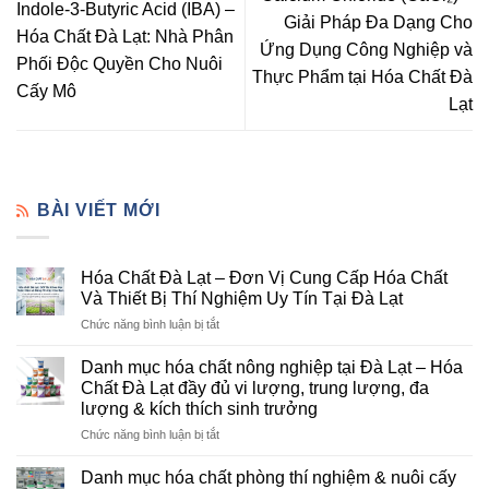
Indole-3-Butyric Acid (IBA) –
Giải Pháp Đa Dạng Cho
Hóa Chất Đà Lạt: Nhà Phân
Ứng Dụng Công Nghiệp và
Phối Độc Quyền Cho Nuôi
Thực Phẩm tại Hóa Chất Đà
Cấy Mô
Lạt
BÀI VIẾT MỚI
Hóa Chất Đà Lạt – Đơn Vị Cung Cấp Hóa Chất
Và Thiết Bị Thí Nghiệm Uy Tín Tại Đà Lạt
ở
Chức năng bình luận bị tắt
Hóa
Chất
Danh mục hóa chất nông nghiệp tại Đà Lạt – Hóa
Đà
Chất Đà Lạt đầy đủ vi lượng, trung lượng, đa
Lạt
lượng & kích thích sinh trưởng
–
ở
Chức năng bình luận bị tắt
Đơn
Danh
Vị
mục
Cung
Danh mục hóa chất phòng thí nghiệm & nuôi cấy
hóa