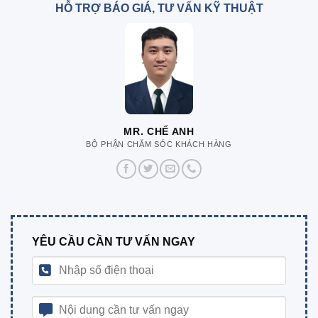
HỖ TRỢ BÁO GIÁ, TƯ VẤN KỸ THUẬT
MR. CHẾ ANH
BỘ PHẬN CHĂM SÓC KHÁCH HÀNG
YÊU CẦU CẦN TƯ VẤN NGAY