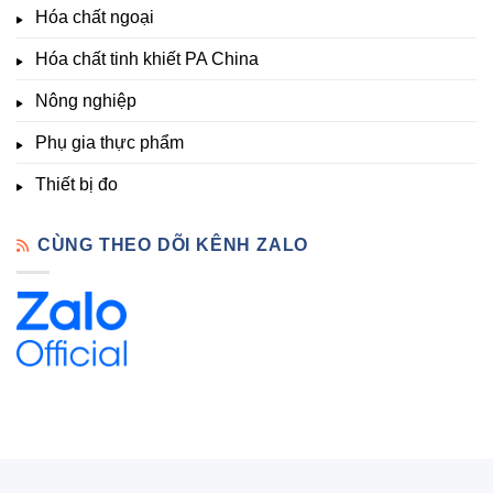
nghiệm
Hóa chất ngoại
–
Hóa
Hóa chất tinh khiết PA China
Chất
Đà
Lạt
Nông nghiệp
Phụ gia thực phẩm
Thiết bị đo
CÙNG THEO DÕI KÊNH ZALO