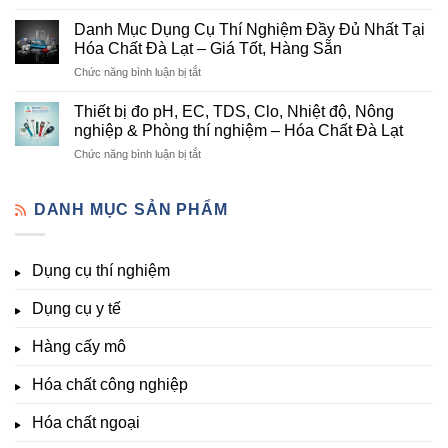
Danh
nghiệp
Và
mục
tại
Danh Mục Dụng Cụ Thí Nghiệm Đầy Đủ Nhất Tại
Thiết
hóa
Đà
Bị
Hóa Chất Đà Lạt – Giá Tốt, Hàng Sẵn
chất
Lạt
Thí
ở
Chức năng bình luận bị tắt
phòng
–
Nghiệm
Danh
thí
Hóa
Uy
Mục
nghiệm
Thiết bị đo pH, EC, TDS, Clo, Nhiệt độ, Nông
Chất
Tín
Dụng
&
nghiệp & Phòng thí nghiệm – Hóa Chất Đà Lạt
Đà
Tại
Cụ
nuôi
Lạt
Đà
ở
Chức năng bình luận bị tắt
Thí
cấy
đầy
Lạt
Thiết
Nghiệm
mô
đủ
bị
Đầy
–
vi
đo
DANH MỤC SẢN PHẨM
Đủ
Hóa
lượng,
pH,
Nhất
Chất
trung
EC,
Tại
Đà
lượng,
TDS,
Hóa
Lạt
đa
Dụng cụ thí nghiệm
Clo,
Chất
lượng
Nhiệt
Đà
&
Dụng cụ y tế
độ,
Lạt
kích
Nông
–
thích
nghiệp
Giá
Hàng cấy mô
sinh
&
Tốt,
trưởng
Phòng
Hàng
Hóa chất công nghiệp
thí
Sẵn
nghiệm
Hóa chất ngoại
–
Hóa