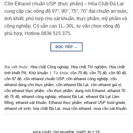
Cồn Ethanol chuẩn USP (thực phẩm) – Hóa Chất Đà Lạt
cung cấp các nồng độ 97°, 90°, 75°, 70° đạt chuẩn an toàn,
tinh khiết, phù hợp cho sát khuẩn, thực phẩm, mỹ phẩm và
công nghiệp. Có sẵn can 1L–30L, tư vấn chọn nồng độ
phù hợp. Hotline 0836 515 375.
ĐỌC TIẾP
→
Bài viết thuộc:
Hóa chất Công nghiệp
,
Hóa chất Thí nghiệm
,
Hóa chất
tinh khiết PA
,
Khử khuẩn
|
Từ khóa:
cồn 70 độ
,
cồn 75 độ
,
cồn 90 độ
,
cồn 97 độ
,
cồn ethanol chuẩn USP
,
cồn ethanol công nghiệp
,
cồn
ethanol dùng cho thực phẩm
,
cồn ethanol Đà Lạt
,
cồn ethanol giá sỉ
,
cồn ethanol thực phẩm
,
cồn thực phẩm
,
dung môi Ethanol
,
ethanol 70
độ 75 độ
,
ethanol công nghiệp
,
ethanol Đà Lạt
,
ethanol Đà Lạt Lâm
Đồng
,
ethanol sát khuẩn
,
Ethanol thực phẩm
,
ethanol USP food grade
,
ethanol vệ sinh
,
hóa chất Đà Lạt
,
mua cồn ethanol
,
mua cồn sát khuẩn
HÓA CHẤT THÍ NGHIỆM
,
THIẾT BỊ Y TẾ