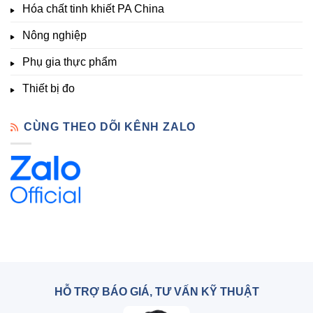
Hóa chất tinh khiết PA China
Chất
Đà
Lạt
Nông nghiệp
Phụ gia thực phẩm
Thiết bị đo
CÙNG THEO DÕI KÊNH ZALO
HỖ TRỢ BÁO GIÁ, TƯ VẤN KỸ THUẬT