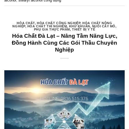
alcohol
,
stearyl alcohol công dụng
HÓA CHẤT
,
HÓA CHẤT CÔNG NGHIỆP
,
HÓA CHẤT NÔNG
NGHIỆP
,
HÓA CHẤT THÍ NGHIỆM
,
KHỬ KHUẨN
,
NUÔI CẤY MÔ
,
PHỤ GIA THỰC PHẨM
,
THIẾT BỊ Y TẾ
Hóa Chất Đà Lạt – Nâng Tầm Năng Lực,
Đồng Hành Cùng Các Gói Thầu Chuyên
Nghiệp