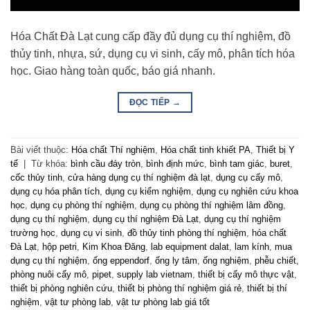
Hóa Chất Đà Lạt cung cấp đầy đủ dụng cụ thí nghiệm, đồ
thủy tinh, nhựa, sứ, dụng cụ vi sinh, cấy mô, phân tích hóa
học. Giao hàng toàn quốc, báo giá nhanh.
ĐỌC TIẾP
→
Bài viết thuộc:
Hóa chất Thí nghiệm
,
Hóa chất tinh khiết PA
,
Thiết bị Y
tế
|
Từ khóa:
bình cầu đáy tròn
,
bình định mức
,
bình tam giác
,
buret
,
cốc thủy tinh
,
cửa hàng dụng cụ thí nghiệm đà lạt
,
dụng cụ cấy mô
,
dụng cụ hóa phân tích
,
dụng cụ kiểm nghiệm
,
dụng cụ nghiên cứu khoa
học
,
dụng cụ phòng thí nghiệm
,
dụng cụ phòng thí nghiệm lâm đồng
,
dụng cụ thí nghiệm
,
dụng cụ thí nghiệm Đà Lạt
,
dụng cụ thí nghiệm
trường học
,
dụng cụ vi sinh
,
đồ thủy tinh phòng thí nghiệm
,
hóa chất
Đà Lạt
,
hộp petri
,
Kim Khoa Đăng
,
lab equipment dalat
,
lam kính
,
mua
dụng cụ thí nghiệm
,
ống eppendorf
,
ống ly tâm
,
ống nghiệm
,
phễu chiết
,
phòng nuôi cấy mô
,
pipet
,
supply lab vietnam
,
thiết bị cấy mô thực vật
,
thiết bị phòng nghiên cứu
,
thiết bị phòng thí nghiệm giá rẻ
,
thiết bị thí
nghiệm
,
vật tư phòng lab
,
vật tư phòng lab giá tốt