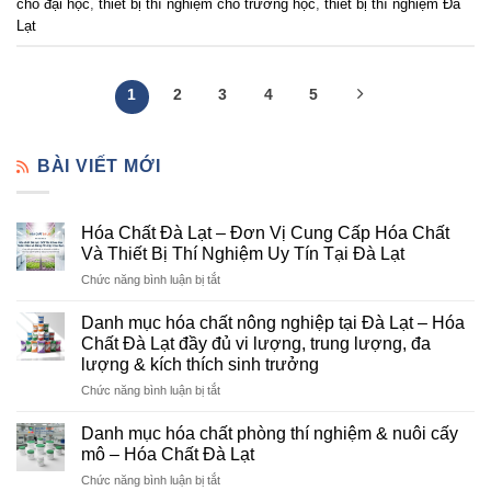
cho đại học
,
thiết bị thí nghiệm cho trường học
,
thiết bị thí nghiệm Đà
Lạt
1
2
3
4
5
BÀI VIẾT MỚI
Hóa Chất Đà Lạt – Đơn Vị Cung Cấp Hóa Chất
Và Thiết Bị Thí Nghiệm Uy Tín Tại Đà Lạt
ở
Chức năng bình luận bị tắt
Hóa
Chất
Danh mục hóa chất nông nghiệp tại Đà Lạt – Hóa
Đà
Chất Đà Lạt đầy đủ vi lượng, trung lượng, đa
Lạt
lượng & kích thích sinh trưởng
–
ở
Chức năng bình luận bị tắt
Đơn
Danh
Vị
mục
Cung
Danh mục hóa chất phòng thí nghiệm & nuôi cấy
hóa
Cấp
mô – Hóa Chất Đà Lạt
chất
Hóa
ở
Chức năng bình luận bị tắt
nông
Chất