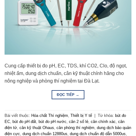
Cung cấp thiết bị đo pH, EC, TDS, khí CO2, Clo, độ ngọt,
nhiệt ẩm, dung dịch chuẩn, cân kỹ thuật chính hãng cho
nông nghiệp và phòng thí nghiệm tại Đà Lạt.
ĐỌC TIẾP
→
Bài viết thuộc:
Hóa chất Thí nghiệm
,
Thiết bị Y tế
|
Từ khóa:
bút đo
EC
,
bút đo pH đất
,
bút đo pH nước
,
cân 2 số lẻ
,
cân chính xác
,
cân
điện tử
,
cân kỹ thuật Ohaus
,
cân phòng thí nghiệm
,
dung dịch bảo quản
điện cực
,
dung dịch chuẩn 12880us
,
dung dịch chuẩn độ dẫn 5000us
,