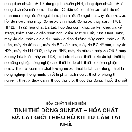
dung dịch chuẩn pH 10
,
dung dịch chuẩn pH 4
,
dung dịch chuẩn pH 7
,
dung dịch rửa điện cực
,
đầu dò EC
,
đầu dò pH
,
điện cực pH
,
đo độ
mặn nuôi trồng
,
đo độ ngọt thực phẩm
,
đo độ ngọt trái cây
,
đo nước ao
hồ
,
đo nước nhà máy
,
đo nước sinh hoạt
,
đo nước thủy sản
,
HI701
,
HI711
,
HI772
,
hóa chất Đà Lạt
,
hộp đầu côn
,
khúc xạ kế
,
khúc xạ kế
atago
,
kiểm soát độ dẫn phân bón
,
kiểm soát pH đất
,
Kim Khoa Đăng
,
máy đo clo
,
máy đo clo dư
,
máy đo dinh dưỡng thủy canh
,
máy đo độ
mặn
,
máy đo độ ngọt
,
máy đo EC cầm tay
,
máy đo EC để bàn
,
máy đo
H2S
,
máy đo khí CO2
,
máy đo NH3
,
máy đo nitrate
,
máy đo ORP
,
máy
đo oxy hóa khử
,
máy đo TDS
,
test clo nhanh
,
thiết bị đo đà lạt
,
thiết bị
đo nông nghiệp công nghệ cao
,
thiết bị đo pH
,
thiết bị kiểm nghiệm
nước
,
thiết bị kiểm tra chất lượng nước
,
thiết bị lab lâm đồng
,
thiết bị
nông nghiệp thông minh
,
thiết bị phân tích nước
,
thiết bị phòng thí
nghiệm
,
thiết bị thủy canh
,
thuốc thử clo
,
thuốc thử đồng
,
thuốc thử sắt
HÓA CHẤT THÍ NGHIỆM
TINH THỂ ĐỒNG SUNFAT – HÓA CHẤT
ĐÀ LẠT GIỚI THIỆU BỘ KIT TỰ LÀM TẠI
NHÀ