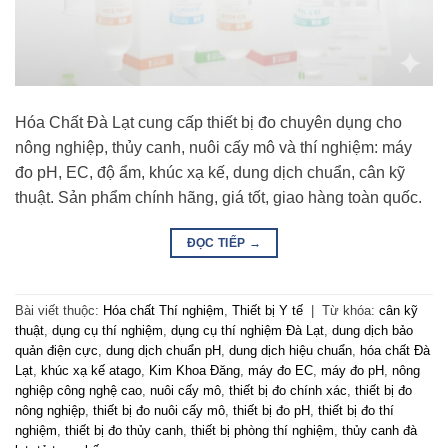
Hóa Chất Đà Lạt cung cấp thiết bị đo chuyên dụng cho
nông nghiệp, thủy canh, nuôi cấy mô và thí nghiệm: máy
đo pH, EC, độ ẩm, khúc xạ kế, dung dịch chuẩn, cân kỹ
thuật. Sản phẩm chính hãng, giá tốt, giao hàng toàn quốc.
ĐỌC TIẾP
→
Bài viết thuộc:
Hóa chất Thí nghiệm
,
Thiết bị Y tế
|
Từ khóa:
cân kỹ
thuật
,
dụng cụ thí nghiệm
,
dụng cụ thí nghiệm Đà Lạt
,
dung dịch bảo
quản điện cực
,
dung dịch chuẩn pH
,
dung dịch hiệu chuẩn
,
hóa chất Đà
Lạt
,
khúc xạ kế atago
,
Kim Khoa Đăng
,
máy đo EC
,
máy đo pH
,
nông
nghiệp công nghệ cao
,
nuôi cấy mô
,
thiết bị đo chính xác
,
thiết bị đo
nông nghiệp
,
thiết bị đo nuôi cấy mô
,
thiết bị đo pH
,
thiết bị đo thí
nghiệm
,
thiết bị đo thủy canh
,
thiết bị phòng thí nghiệm
,
thủy canh đà