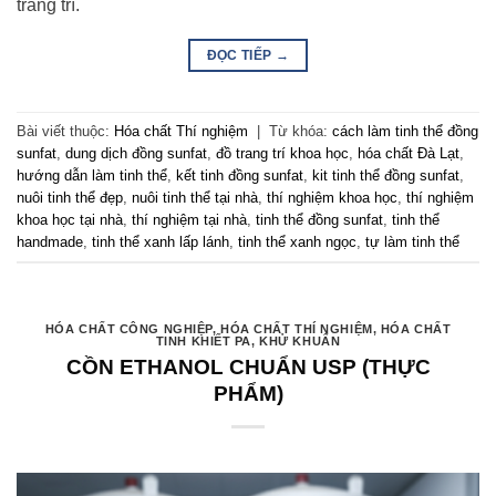
trang trí.
ĐỌC TIẾP
→
Bài viết thuộc:
Hóa chất Thí nghiệm
|
Từ khóa:
cách làm tinh thể đồng
sunfat
,
dung dịch đồng sunfat
,
đồ trang trí khoa học
,
hóa chất Đà Lạt
,
hướng dẫn làm tinh thể
,
kết tinh đồng sunfat
,
kit tinh thể đồng sunfat
,
nuôi tinh thể đẹp
,
nuôi tinh thể tại nhà
,
thí nghiệm khoa học
,
thí nghiệm
khoa học tại nhà
,
thí nghiệm tại nhà
,
tinh thể đồng sunfat
,
tinh thể
handmade
,
tinh thể xanh lấp lánh
,
tinh thể xanh ngọc
,
tự làm tinh thể
HÓA CHẤT CÔNG NGHIỆP
,
HÓA CHẤT THÍ NGHIỆM
,
HÓA CHẤT
TINH KHIẾT PA
,
KHỬ KHUẨN
CỒN ETHANOL CHUẨN USP (THỰC
PHẨM)