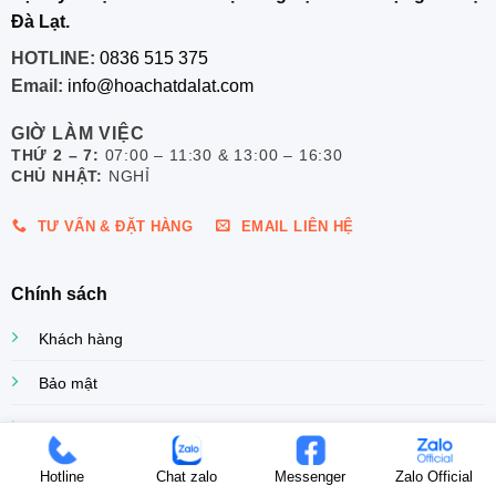
Đà Lạt.
HOTLINE:
0836 515 375
Email:
info@hoachatdalat.com
GIỜ LÀM VIỆC
THỨ 2 – 7:
07:00 – 11:30 & 13:00 – 16:30
CHỦ NHẬT:
NGHỈ
TƯ VẤN & ĐẶT HÀNG
EMAIL LIÊN HỆ
Chính sách
Khách hàng
Bảo mật
Bảo hành
Đổi / Trả sản phẩm
Hotline
Chat zalo
Messenger
Zalo Official