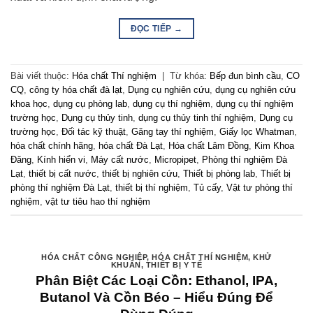
ĐỌC TIẾP
→
Bài viết thuộc:
Hóa chất Thí nghiệm
|
Từ khóa:
Bếp đun bình cầu
,
CO
CQ
,
công ty hóa chất đà lạt
,
Dụng cụ nghiên cứu
,
dụng cụ nghiên cứu
khoa học
,
dụng cụ phòng lab
,
dụng cụ thí nghiệm
,
dụng cụ thí nghiệm
trường học
,
Dụng cụ thủy tinh
,
dụng cụ thủy tinh thí nghiệm
,
Dụng cụ
trường học
,
Đối tác kỹ thuật
,
Găng tay thí nghiệm
,
Giấy lọc Whatman
,
hóa chất chính hãng
,
hóa chất Đà Lạt
,
Hóa chất Lâm Đồng
,
Kim Khoa
Đăng
,
Kính hiển vi
,
Máy cất nước
,
Micropipet
,
Phòng thí nghiệm Đà
Lạt
,
thiết bị cất nước
,
thiết bị nghiên cứu
,
Thiết bị phòng lab
,
Thiết bị
phòng thí nghiệm Đà Lạt
,
thiết bị thí nghiệm
,
Tủ cấy
,
Vật tư phòng thí
nghiệm
,
vật tư tiêu hao thí nghiệm
HÓA CHẤT CÔNG NGHIỆP
,
HÓA CHẤT THÍ NGHIỆM
,
KHỬ
KHUẨN
,
THIẾT BỊ Y TẾ
Phân Biệt Các Loại Cồn: Ethanol, IPA,
Butanol Và Cồn Béo – Hiểu Đúng Để