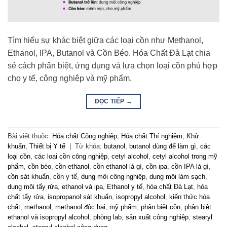
Tìm hiểu sự khác biệt giữa các loại cồn như Methanol,
Ethanol, IPA, Butanol và Cồn Béo. Hóa Chất Đà Lạt chia
sẻ cách phân biệt, ứng dụng và lựa chọn loại cồn phù hợp
cho y tế, công nghiệp và mỹ phẩm.
ĐỌC TIẾP
→
Bài viết thuộc:
Hóa chất Công nghiệp
,
Hóa chất Thí nghiệm
,
Khử
khuẩn
,
Thiết bị Y tế
|
Từ khóa:
butanol
,
butanol dùng để làm gì
,
các
loại cồn
,
các loại cồn công nghiệp
,
cetyl alcohol
,
cetyl alcohol trong mỹ
phẩm
,
cồn béo
,
cồn ethanol
,
cồn ethanol là gì
,
cồn ipa
,
cồn IPA là gì
,
cồn sát khuẩn
,
cồn y tế
,
dung môi công nghiệp
,
dung môi làm sạch
,
dung môi tẩy rửa
,
ethanol và ipa
,
Ethanol y tế
,
hóa chất Đà Lạt
,
hóa
chất tẩy rửa
,
isopropanol sát khuẩn
,
isopropyl alcohol
,
kiến thức hóa
chất
,
methanol
,
methanol độc hại
,
mỹ phẩm
,
phân biệt cồn
,
phân biệt
ethanol và isopropyl alcohol
,
phòng lab
,
sản xuất công nghiệp
,
stearyl