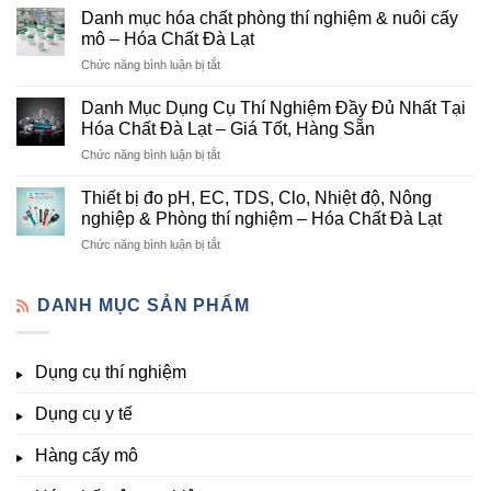
mục
Cung
Danh mục hóa chất phòng thí nghiệm & nuôi cấy
hóa
Cấp
mô – Hóa Chất Đà Lạt
chất
Hóa
ở
Chức năng bình luận bị tắt
nông
Chất
Danh
nghiệp
Và
mục
tại
Danh Mục Dụng Cụ Thí Nghiệm Đầy Đủ Nhất Tại
Thiết
hóa
Đà
Bị
Hóa Chất Đà Lạt – Giá Tốt, Hàng Sẵn
chất
Lạt
Thí
ở
Chức năng bình luận bị tắt
phòng
–
Nghiệm
Danh
thí
Hóa
Uy
Mục
nghiệm
Thiết bị đo pH, EC, TDS, Clo, Nhiệt độ, Nông
Chất
Tín
Dụng
&
nghiệp & Phòng thí nghiệm – Hóa Chất Đà Lạt
Đà
Tại
Cụ
nuôi
Lạt
Đà
ở
Chức năng bình luận bị tắt
Thí
cấy
đầy
Lạt
Thiết
Nghiệm
mô
đủ
bị
Đầy
–
vi
đo
DANH MỤC SẢN PHẨM
Đủ
Hóa
lượng,
pH,
Nhất
Chất
trung
EC,
Tại
Đà
lượng,
TDS,
Hóa
Lạt
đa
Dụng cụ thí nghiệm
Clo,
Chất
lượng
Nhiệt
Đà
&
Dụng cụ y tế
độ,
Lạt
kích
Nông
–
thích
nghiệp
Giá
Hàng cấy mô
sinh
&
Tốt,
trưởng
Phòng
Hàng