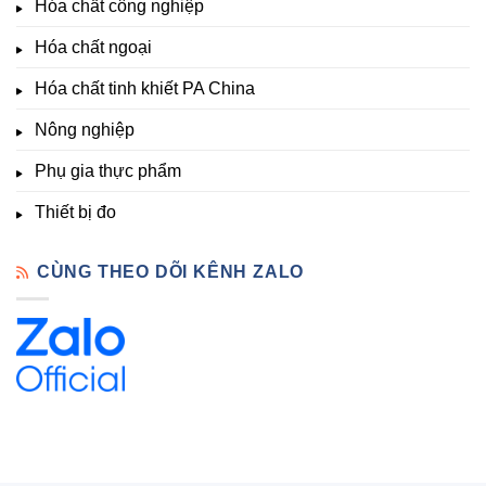
Hóa chất công nghiệp
thí
Sẵn
nghiệm
Hóa chất ngoại
–
Hóa
Hóa chất tinh khiết PA China
Chất
Đà
Lạt
Nông nghiệp
Phụ gia thực phẩm
Thiết bị đo
CÙNG THEO DÕI KÊNH ZALO