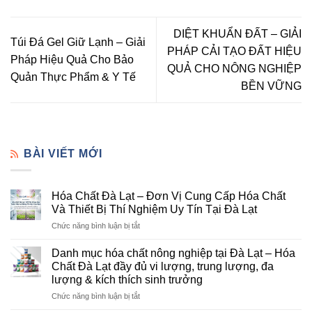
DIỆT KHUẨN ĐẤT – GIẢI
Túi Đá Gel Giữ Lạnh – Giải
PHÁP CẢI TẠO ĐẤT HIỆU
Pháp Hiệu Quả Cho Bảo
QUẢ CHO NÔNG NGHIỆP
Quản Thực Phẩm & Y Tế
BỀN VỮNG
BÀI VIẾT MỚI
Hóa Chất Đà Lạt – Đơn Vị Cung Cấp Hóa Chất
Và Thiết Bị Thí Nghiệm Uy Tín Tại Đà Lạt
ở
Chức năng bình luận bị tắt
Hóa
Chất
Danh mục hóa chất nông nghiệp tại Đà Lạt – Hóa
Đà
Chất Đà Lạt đầy đủ vi lượng, trung lượng, đa
Lạt
lượng & kích thích sinh trưởng
–
ở
Chức năng bình luận bị tắt
Đơn
Danh
Vị