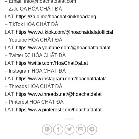
– Email: info@hoachatdalat.com
– Zalo OA HÓA CHẤT ĐÀ
LẠT:
https://zalo.me/hoachatkimkhoadang
– TikTok HÓA CHẤT ĐÀ
LẠT:
https://www.tiktok.com/@hoachatdalatofficial
– Youtube HÓA CHẤT ĐÀ
LẠT:
https://www.youtube.com/@hoachattaidalat
– Twitter [X] HÓA CHẤT ĐÀ
LẠT:
https://twitter.com/HoaChatDaLat
– Instagram HÓA CHẤT ĐÀ
LẠT:
https://www.instagram.com/hoachatdalat/
– Threads HÓA CHẤT ĐÀ
LẠT:
https://www.threads.net/@hoachatdalat
– Pinterest HÓA CHẤT ĐÀ
LẠT:
https://www.pinterest.com/hoachatdalat