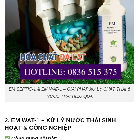
EM SEPTIC-1 & EM WAT-1 – GIẢI PHÁP XỬ LÝ CHẤT THẢI &
NƯỚC THẢI HIỆU QUẢ
2. EM WAT-1 – XỬ LÝ NƯỚC THẢI SINH
HOẠT & CÔNG NGHIỆP
Công dụng nổi bật: