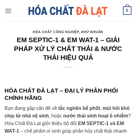
Skip
0
to
content
HÓA CHẤT CÔNG NGHIỆP
,
KHỬ KHUẨN
EM SEPTIC-1 & EM WAT-1 – GIẢI
PHÁP XỬ LÝ CHẤT THẢI & NƯỚC
THẢI HIỆU QUẢ
HÓA CHẤT ĐÀ LẠT – ĐẠI LÝ PHÂN PHỐI
CHÍNH HÃNG
Bạn đang gặp vấn đề về
tắc nghẽn bể phốt
,
mùi hôi khó
chịu từ nhà vệ sinh
, hoặc
nước thải sinh hoạt ô nhiễm
?
Hóa Chất Đà Lạt giới thiệu bộ đôi
EM SEPTIC-1 và EM
WAT-1
– chế phẩm vi sinh giúp phân hủy chất thải nhanh