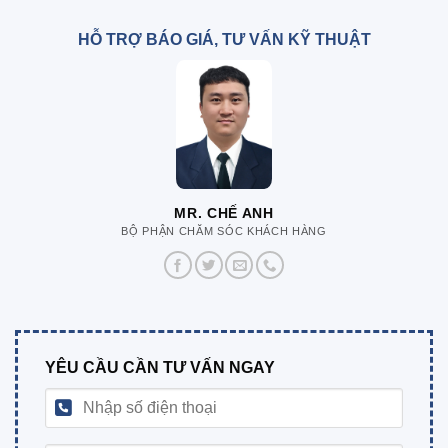
HỖ TRỢ BÁO GIÁ, TƯ VẤN KỸ THUẬT
MR. CHẾ ANH
BỘ PHẬN CHĂM SÓC KHÁCH HÀNG
YÊU CẦU CẦN TƯ VẤN NGAY