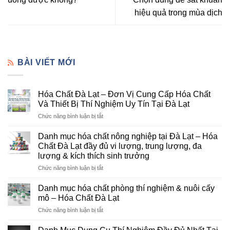
hiệu quả trong mùa dịch
BÀI VIẾT MỚI
Hóa Chất Đà Lạt – Đơn Vị Cung Cấp Hóa Chất
Và Thiết Bị Thí Nghiệm Uy Tín Tại Đà Lạt
ở
Chức năng bình luận bị tắt
Hóa
Chất
Danh mục hóa chất nông nghiệp tại Đà Lạt – Hóa
Đà
Chất Đà Lạt đầy đủ vi lượng, trung lượng, đa
Lạt
lượng & kích thích sinh trưởng
–
ở
Chức năng bình luận bị tắt
Đơn
Danh
Vị
mục
Cung
Danh mục hóa chất phòng thí nghiệm & nuôi cấy
hóa
Cấp
mô – Hóa Chất Đà Lạt
chất
Hóa
ở
Chức năng bình luận bị tắt
nông
Chất
Danh
nghiệp
Và
mục
tại
Thiết