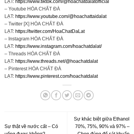
LẠT:
https://www.tiktok.com/@hoachatdalatofficial
– Youtube HÓA CHẤT ĐÀ
LẠT:
https://www.youtube.com/@hoachattaidalat
– Twitter [X] HÓA CHẤT ĐÀ
LẠT:
https://twitter.com/HoaChatDaLat
– Instagram HÓA CHẤT ĐÀ
LẠT:
https://www.instagram.com/hoachatdalat/
– Threads HÓA CHẤT ĐÀ
LẠT:
https://www.threads.net/@hoachatdalat
– Pinterest HÓA CHẤT ĐÀ
LẠT:
https://www.pinterest.com/hoachatdalat
Sự khác biệt giữa Ethanol
Sự thật về nước cất – Có
70%, 75%, 90% và 97% –
uống được không?
Chọn đúng để sát khuẩn