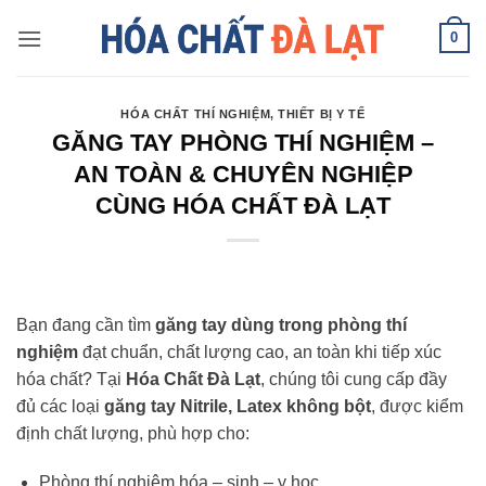
Skip
0
to
content
HÓA CHẤT THÍ NGHIỆM
,
THIẾT BỊ Y TẾ
GĂNG TAY PHÒNG THÍ NGHIỆM –
AN TOÀN & CHUYÊN NGHIỆP
CÙNG HÓA CHẤT ĐÀ LẠT
Bạn đang cần tìm
găng tay dùng trong phòng thí
nghiệm
đạt chuẩn, chất lượng cao, an toàn khi tiếp xúc
hóa chất? Tại
Hóa Chất Đà Lạt
, chúng tôi cung cấp đầy
đủ các loại
găng tay Nitrile, Latex không bột
, được kiểm
định chất lượng, phù hợp cho:
Phòng thí nghiệm hóa – sinh – y học