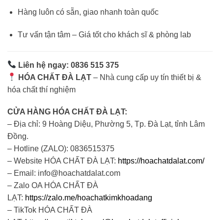
Hàng luôn có sẵn, giao nhanh toàn quốc
Tư vấn tận tâm – Giá tốt cho khách sĩ & phòng lab
Liên hệ ngay: 0836 515 375
HÓA CHẤT ĐÀ LẠT
– Nhà cung cấp uy tín thiết bị &
hóa chất thí nghiệm
CỬA HÀNG HÓA CHẤT ĐÀ LẠT:
– Địa chỉ: 9 Hoàng Diệu, Phường 5, Tp. Đà Lạt, tỉnh Lâm
Đồng.
– Hotline (ZALO): 0836515375
– Website HÓA CHẤT ĐÀ LẠT:
https://hoachatdalat.com/
– Email: info@hoachatdalat.com
– Zalo OA HÓA CHẤT ĐÀ
LẠT:
https://zalo.me/hoachatkimkhoadang
– TikTok HÓA CHẤT ĐÀ