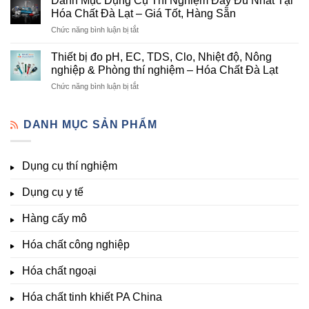
Danh Mục Dụng Cụ Thí Nghiệm Đầy Đủ Nhất Tại
hóa
Đà
Bị
Hóa Chất Đà Lạt – Giá Tốt, Hàng Sẵn
chất
Lạt
Thí
ở
Chức năng bình luận bị tắt
phòng
–
Nghiệm
Danh
thí
Hóa
Uy
Mục
nghiệm
Thiết bị đo pH, EC, TDS, Clo, Nhiệt độ, Nông
Chất
Tín
Dụng
&
nghiệp & Phòng thí nghiệm – Hóa Chất Đà Lạt
Đà
Tại
Cụ
nuôi
Lạt
Đà
ở
Chức năng bình luận bị tắt
Thí
cấy
đầy
Lạt
Thiết
Nghiệm
mô
đủ
bị
Đầy
–
vi
đo
DANH MỤC SẢN PHẨM
Đủ
Hóa
lượng,
pH,
Nhất
Chất
trung
EC,
Tại
Đà
lượng,
TDS,
Hóa
Lạt
đa
Dụng cụ thí nghiệm
Clo,
Chất
lượng
Nhiệt
Đà
&
Dụng cụ y tế
độ,
Lạt
kích
Nông
–
thích
nghiệp
Giá
Hàng cấy mô
sinh
&
Tốt,
trưởng
Phòng
Hàng
Hóa chất công nghiệp
thí
Sẵn
nghiệm
Hóa chất ngoại
–
Hóa
Hóa chất tinh khiết PA China
Chất
Đà