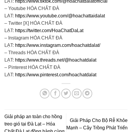
LẠT:
https://www.tiktok.com/@hoachatdalatofficial
– Youtube HÓA CHẤT ĐÀ
LẠT:
https://www.youtube.com/@hoachattaidalat
– Twitter [X] HÓA CHẤT ĐÀ
LẠT:
https://twitter.com/HoaChatDaLat
– Instagram HÓA CHẤT ĐÀ
LẠT:
https://www.instagram.com/hoachatdalat/
– Threads HÓA CHẤT ĐÀ
LẠT:
https://www.threads.net/@hoachatdalat
– Pinterest HÓA CHẤT ĐÀ
LẠT:
https://www.pinterest.com/hoachatdalat
Giải pháp an toàn cho hồng
Giải Pháp Cho Bộ Rễ Khỏe
treo gió tại Đà Lạt – Hóa
Mạnh – Cây Trồng Phát Triển
Chất Đà Lạt đồng hành cùng