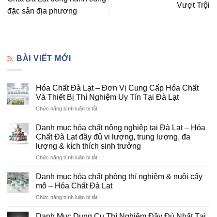
Vượt Trội
đặc sản địa phương
BÀI VIẾT MỚI
Hóa Chất Đà Lạt – Đơn Vị Cung Cấp Hóa Chất
Và Thiết Bị Thí Nghiệm Uy Tín Tại Đà Lạt
ở
Chức năng bình luận bị tắt
Hóa
Chất
Danh mục hóa chất nông nghiệp tại Đà Lạt – Hóa
Đà
Chất Đà Lạt đầy đủ vi lượng, trung lượng, đa
Lạt
lượng & kích thích sinh trưởng
–
ở
Chức năng bình luận bị tắt
Đơn
Danh
Vị
mục
Cung
Danh mục hóa chất phòng thí nghiệm & nuôi cấy
hóa
Cấp
mô – Hóa Chất Đà Lạt
chất
Hóa
ở
Chức năng bình luận bị tắt
nông
Chất
Danh
nghiệp
Và
mục
tại
Danh Mục Dụng Cụ Thí Nghiệm Đầy Đủ Nhất Tại
Thiết