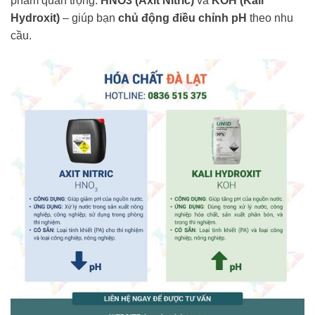
phẩm quan trọng:
HNO3 (Axit Nitric)
và
KOH (Kali
Hydroxit)
– giúp bạn
chủ động điều chỉnh pH
theo nhu
cầu.