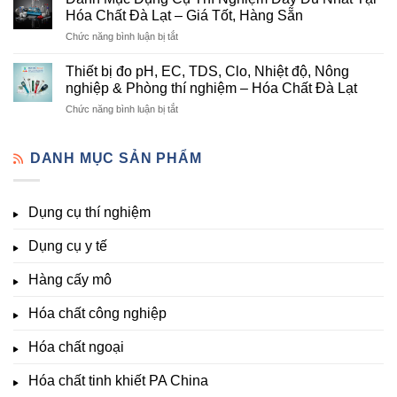
hóa
Đà
Bị
Hóa Chất Đà Lạt – Giá Tốt, Hàng Sẵn
chất
Lạt
Thí
ở
Chức năng bình luận bị tắt
phòng
–
Nghiệm
Danh
thí
Hóa
Uy
Mục
nghiệm
Thiết bị đo pH, EC, TDS, Clo, Nhiệt độ, Nông
Chất
Tín
Dụng
&
nghiệp & Phòng thí nghiệm – Hóa Chất Đà Lạt
Đà
Tại
Cụ
nuôi
Lạt
Đà
ở
Chức năng bình luận bị tắt
Thí
cấy
đầy
Lạt
Thiết
Nghiệm
mô
đủ
bị
Đầy
–
vi
đo
DANH MỤC SẢN PHẨM
Đủ
Hóa
lượng,
pH,
Nhất
Chất
trung
EC,
Tại
Đà
lượng,
TDS,
Hóa
Lạt
đa
Dụng cụ thí nghiệm
Clo,
Chất
lượng
Nhiệt
Đà
&
Dụng cụ y tế
độ,
Lạt
kích
Nông
–
thích
nghiệp
Giá
Hàng cấy mô
sinh
&
Tốt,
trưởng
Phòng
Hàng
Hóa chất công nghiệp
thí
Sẵn
nghiệm
Hóa chất ngoại
–
Hóa
Hóa chất tinh khiết PA China
Chất
Đà