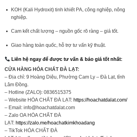
KOH (Kali Hydroxit) tinh khiết PA, công nghiệp, nông
nghiệp.
Cam kết chất lượng – nguồn gốc rõ ràng – giá tốt.
Giao hàng toàn quốc, hỗ trợ tư vấn kỹ thuật.
Liên hệ ngay để được tư vấn & báo giá tốt nhất:
CỬA HÀNG HÓA CHẤT ĐÀ LẠT:
– Địa chỉ: 9 Hoàng Diệu, Phường Cam Ly – Đà Lạt, tỉnh
Lâm Đồng.
– Hotline (ZALO): 0836515375
– Website HÓA CHẤT ĐÀ LẠT:
https://hoachatdalat.com/
– Email: info@hoachatdalat.com
– Zalo OA HÓA CHẤT ĐÀ
LẠT:
https://zalo.me/hoachatkimkhoadang
– TikTok HÓA CHẤT ĐÀ