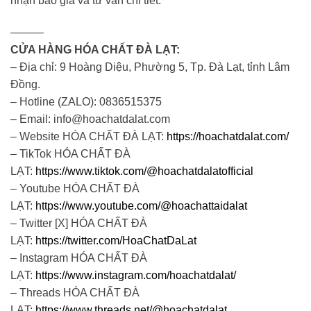
nhận báo giá và tư vấn chi tiết.
———
CỬA HÀNG HÓA CHẤT ĐÀ LẠT:
– Địa chỉ: 9 Hoàng Diệu, Phường 5, Tp. Đà Lạt, tỉnh Lâm
Đồng.
– Hotline (ZALO): 0836515375
– Email: info@hoachatdalat.com
– Website HÓA CHẤT ĐÀ LẠT:
https://hoachatdalat.com/
– TikTok HÓA CHẤT ĐÀ
LẠT:
https://www.tiktok.com/@hoachatdalatofficial
– Youtube HÓA CHẤT ĐÀ
LẠT:
https://www.youtube.com/@hoachattaidalat
– Twitter [X] HÓA CHẤT ĐÀ
LẠT:
https://twitter.com/HoaChatDaLat
– Instagram HÓA CHẤT ĐÀ
LẠT:
https://www.instagram.com/hoachatdalat/
– Threads HÓA CHẤT ĐÀ
LẠT:
https://www.threads.net/@hoachatdalat