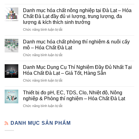
Hóa
Chất
Danh mục hóa chất nông nghiệp tại Đà Lạt – Hóa
Đà
Chất Đà Lạt đầy đủ vi lượng, trung lượng, đa
Lạt
lượng & kích thích sinh trưởng
–
ở
Chức năng bình luận bị tắt
Đơn
Danh
Vị
mục
Cung
Danh mục hóa chất phòng thí nghiệm & nuôi cấy
hóa
Cấp
mô – Hóa Chất Đà Lạt
chất
Hóa
ở
Chức năng bình luận bị tắt
nông
Chất
Danh
nghiệp
Và
mục
tại
Danh Mục Dụng Cụ Thí Nghiệm Đầy Đủ Nhất Tại
Thiết
hóa
Đà
Bị
Hóa Chất Đà Lạt – Giá Tốt, Hàng Sẵn
chất
Lạt
Thí
ở
Chức năng bình luận bị tắt
phòng
–
Nghiệm
Danh
thí
Hóa
Uy
Mục
nghiệm
Thiết bị đo pH, EC, TDS, Clo, Nhiệt độ, Nông
Chất
Tín
Dụng
&
nghiệp & Phòng thí nghiệm – Hóa Chất Đà Lạt
Đà
Tại
Cụ
nuôi
Lạt
Đà
ở
Chức năng bình luận bị tắt
Thí
cấy
đầy
Lạt
Thiết
Nghiệm
mô
đủ
bị
Đầy
–
vi
đo
DANH MỤC SẢN PHẨM
Đủ
Hóa
lượng,
pH,
Nhất
Chất
trung
EC,
Tại
Đà
lượng,
TDS,
Hóa
Lạt