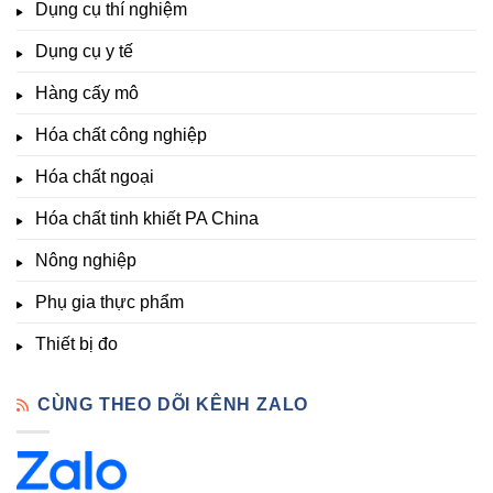
đa
Dụng cụ thí nghiệm
Clo,
Chất
lượng
Nhiệt
Đà
&
Dụng cụ y tế
độ,
Lạt
kích
Nông
–
thích
nghiệp
Giá
Hàng cấy mô
sinh
&
Tốt,
trưởng
Phòng
Hàng
Hóa chất công nghiệp
thí
Sẵn
nghiệm
Hóa chất ngoại
–
Hóa
Hóa chất tinh khiết PA China
Chất
Đà
Lạt
Nông nghiệp
Phụ gia thực phẩm
Thiết bị đo
CÙNG THEO DÕI KÊNH ZALO