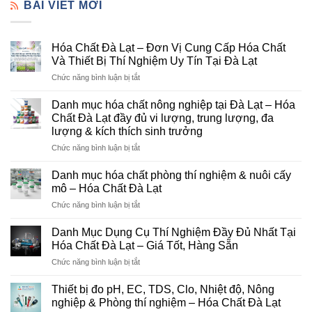
BÀI VIẾT MỚI
Hóa Chất Đà Lạt – Đơn Vị Cung Cấp Hóa Chất
Và Thiết Bị Thí Nghiệm Uy Tín Tại Đà Lạt
ở
Chức năng bình luận bị tắt
Hóa
Chất
Danh mục hóa chất nông nghiệp tại Đà Lạt – Hóa
Đà
Chất Đà Lạt đầy đủ vi lượng, trung lượng, đa
Lạt
lượng & kích thích sinh trưởng
–
ở
Chức năng bình luận bị tắt
Đơn
Danh
Vị
mục
Cung
Danh mục hóa chất phòng thí nghiệm & nuôi cấy
hóa
Cấp
mô – Hóa Chất Đà Lạt
chất
Hóa
ở
Chức năng bình luận bị tắt
nông
Chất
Danh
nghiệp
Và
mục
tại
Danh Mục Dụng Cụ Thí Nghiệm Đầy Đủ Nhất Tại
Thiết
hóa
Đà
Bị
Hóa Chất Đà Lạt – Giá Tốt, Hàng Sẵn
chất
Lạt
Thí
ở
Chức năng bình luận bị tắt
phòng
–
Nghiệm
Danh
thí
Hóa
Uy
Mục
nghiệm
Thiết bị đo pH, EC, TDS, Clo, Nhiệt độ, Nông
Chất
Tín
Dụng
&
nghiệp & Phòng thí nghiệm – Hóa Chất Đà Lạt
Đà
Tại
Cụ
nuôi