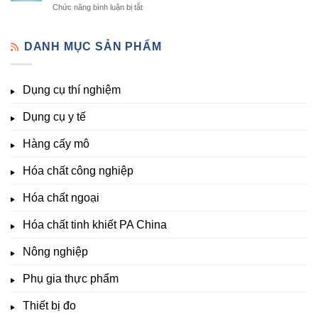
Lạt
Đà
ở
Chức năng bình luận bị tắt
Thí
cấy
đầy
Lạt
Thiết
Nghiệm
mô
đủ
bị
Đầy
–
vi
đo
DANH MỤC SẢN PHẨM
Đủ
Hóa
lượng,
pH,
Nhất
Chất
trung
EC,
Tại
Đà
lượng,
TDS,
Hóa
Lạt
đa
Dụng cụ thí nghiệm
Clo,
Chất
lượng
Nhiệt
Đà
&
Dụng cụ y tế
độ,
Lạt
kích
Nông
–
thích
nghiệp
Giá
Hàng cấy mô
sinh
&
Tốt,
trưởng
Phòng
Hàng
Hóa chất công nghiệp
thí
Sẵn
nghiệm
Hóa chất ngoại
–
Hóa
Hóa chất tinh khiết PA China
Chất
Đà
Lạt
Nông nghiệp
Phụ gia thực phẩm
Thiết bị đo