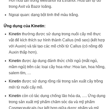
Hơi hòa tan trong Methanol và Ethanol. Hòa tan tự do
trong Axit và Bazơ loãng.
Ngoại quan: dạng bột tinh thể màu trắng.
Ứng dụng của
Kinetin
:
Kinetin
thường được sử dụng trong nuôi cấy mô thực
vật để kích thích sự hình thành Callus (mô sẹo) (kết hợp
với Auxin) và tái tạo các mô chồi từ Callus (có nồng độ
Auxin thấp hơn).
Kinetin
được áp dụng đánh thức chồi ngủ (mắt ngủ,
mầm ngủ) trên các loại cây hoa như: Hoa lan, hoa hồng,
salem tím, …
Kinetin
được sử dụng rộng rãi trong sản xuất cây trồng
mới từ nuôi cấy mô.
Kinetin
còn có tác dụng chống lão hóa da, …. Ứng dụng
trong sản xuất mỹ phẩm chăm sóc da và mỹ phẩm
Cosmeceuticals (sự kết hợp giữa dược phẩm và mỹ