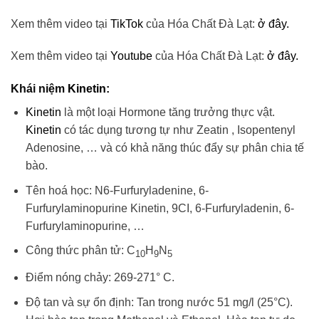
Xem thêm video tại
TikTok
của Hóa Chất Đà Lạt:
ở đây.
Xem thêm video tại
Youtube
của Hóa Chất Đà Lạt:
ở đây.
Khái niệm
Kinetin
:
Kinetin
là một loại Hormone tăng trưởng thực vật.
Kinetin
có tác dụng tương tự như Zeatin , Isopentenyl
Adenosine, … và có khả năng thúc đẩy sự phân chia tế
bào.
Tên hoá học: N6-Furfuryladenine, 6-
Furfurylaminopurine Kinetin, 9CI, 6-Furfuryladenin, 6-
Furfurylaminopurine, …
Công thức phân tử: C
H
N
10
9
5
Điểm nóng chảy: 269-271° C.
Độ tan và sự ổn định: Tan trong nước 51 mg/l (25°C).