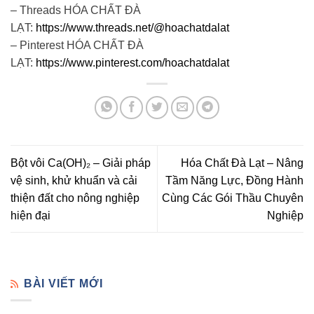
– Threads HÓA CHẤT ĐÀ
LẠT:
https://www.threads.net/@hoachatdalat
– Pinterest HÓA CHẤT ĐÀ
LẠT:
https://www.pinterest.com/hoachatdalat
Bột vôi Ca(OH)₂ – Giải pháp
Hóa Chất Đà Lạt – Nâng
vệ sinh, khử khuẩn và cải
Tầm Năng Lực, Đồng Hành
thiện đất cho nông nghiệp
Cùng Các Gói Thầu Chuyên
hiện đại
Nghiệp
BÀI VIẾT MỚI