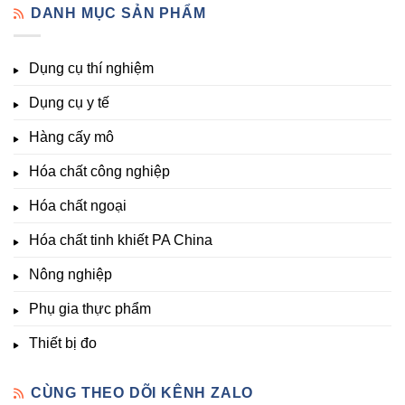
vi
đo
DANH MỤC SẢN PHẨM
Đủ
Hóa
lượng,
pH,
Nhất
Chất
trung
EC,
Tại
Đà
lượng,
TDS,
Hóa
Lạt
đa
Dụng cụ thí nghiệm
Clo,
Chất
lượng
Nhiệt
Đà
&
Dụng cụ y tế
độ,
Lạt
kích
Nông
–
thích
nghiệp
Giá
Hàng cấy mô
sinh
&
Tốt,
trưởng
Phòng
Hàng
Hóa chất công nghiệp
thí
Sẵn
nghiệm
Hóa chất ngoại
–
Hóa
Hóa chất tinh khiết PA China
Chất
Đà
Lạt
Nông nghiệp
Phụ gia thực phẩm
Thiết bị đo
CÙNG THEO DÕI KÊNH ZALO