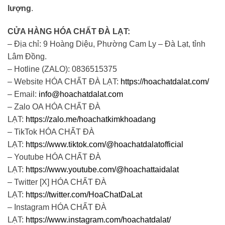
lượng
.
CỬA HÀNG HÓA CHẤT ĐÀ LẠT:
– Địa chỉ: 9 Hoàng Diệu, Phường Cam Ly – Đà Lạt, tỉnh
Lâm Đồng.
– Hotline (ZALO): 0836515375
– Website HÓA CHẤT ĐÀ LẠT:
https://hoachatdalat.com/
– Email:
info@hoachatdalat.com
– Zalo OA HÓA CHẤT ĐÀ
LẠT:
https://zalo.me/hoachatkimkhoadang
– TikTok HÓA CHẤT ĐÀ
LẠT:
https://www.tiktok.com/@hoachatdalatofficial
– Youtube HÓA CHẤT ĐÀ
LẠT:
https://www.youtube.com/@hoachattaidalat
– Twitter [X] HÓA CHẤT ĐÀ
LẠT:
https://twitter.com/HoaChatDaLat
– Instagram HÓA CHẤT ĐÀ
LẠT:
https://www.instagram.com/hoachatdalat/