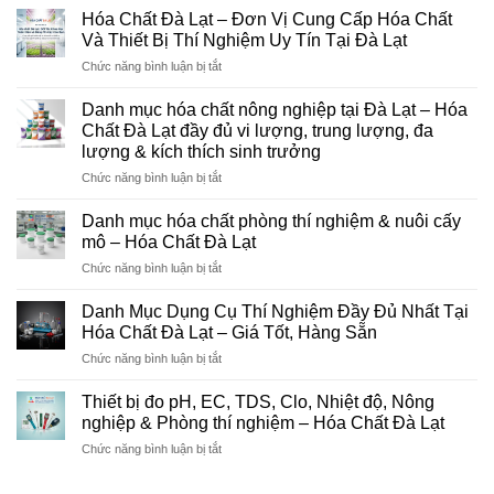
Hóa Chất Đà Lạt – Đơn Vị Cung Cấp Hóa Chất
Và Thiết Bị Thí Nghiệm Uy Tín Tại Đà Lạt
ở
Chức năng bình luận bị tắt
Hóa
Chất
Danh mục hóa chất nông nghiệp tại Đà Lạt – Hóa
Đà
Chất Đà Lạt đầy đủ vi lượng, trung lượng, đa
Lạt
lượng & kích thích sinh trưởng
–
ở
Chức năng bình luận bị tắt
Đơn
Danh
Vị
mục
Cung
Danh mục hóa chất phòng thí nghiệm & nuôi cấy
hóa
Cấp
mô – Hóa Chất Đà Lạt
chất
Hóa
ở
Chức năng bình luận bị tắt
nông
Chất
Danh
nghiệp
Và
mục
tại
Danh Mục Dụng Cụ Thí Nghiệm Đầy Đủ Nhất Tại
Thiết
hóa
Đà
Bị
Hóa Chất Đà Lạt – Giá Tốt, Hàng Sẵn
chất
Lạt
Thí
ở
Chức năng bình luận bị tắt
phòng
–
Nghiệm
Danh
thí
Hóa
Uy
Mục
nghiệm
Thiết bị đo pH, EC, TDS, Clo, Nhiệt độ, Nông
Chất
Tín
Dụng
&
nghiệp & Phòng thí nghiệm – Hóa Chất Đà Lạt
Đà
Tại
Cụ
nuôi
Lạt
Đà
ở
Chức năng bình luận bị tắt
Thí
cấy
đầy
Lạt
Thiết
Nghiệm
mô
đủ
bị
Đầy
–