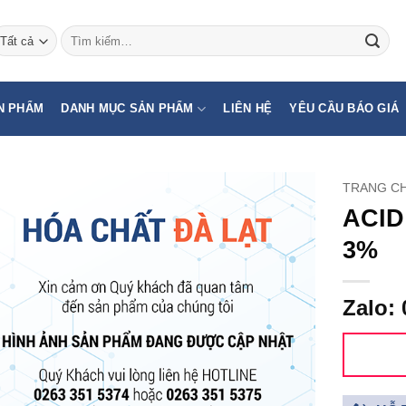
Tìm
kiếm:
N PHẨM
DANH MỤC SẢN PHẨM
LIÊN HỆ
YÊU CẦU BÁO GIÁ
TRANG C
ACID
3%
Zalo: 