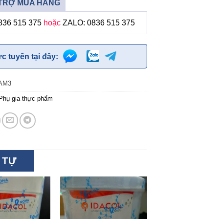
TRỢ MUA HÀNG
836 515 375
hoặc
ZALO: 0836 515 375
ực tuyến tại đây:
AM3
Phụ gia thực phẩm
 TỰ