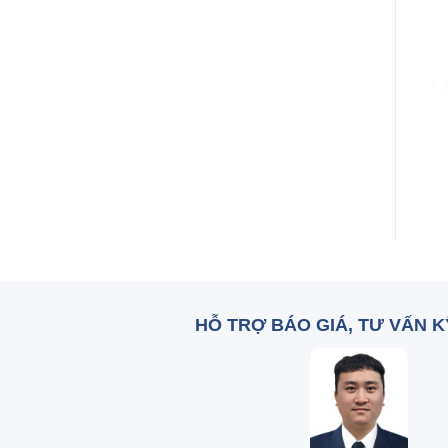
+
+
Potassium sorbate
Sodium benzoate
Zalo: 0836 515 375
Zalo: 0836 515 375
HỖ TRỢ BÁO GIÁ, TƯ VẤN 