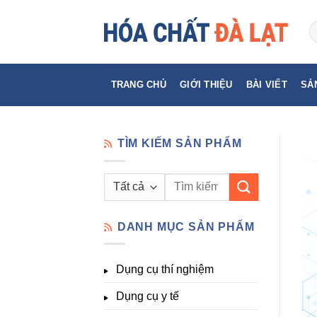
Skip
to
content
TRANG CHỦ
GIỚI THIỆU
BÀI VIẾT
SẢ
TÌM KIẾM SẢN PHẨM
Tìm
kiếm:
DANH MỤC SẢN PHẨM
Dụng cụ thí nghiệm
Dụng cụ y tế