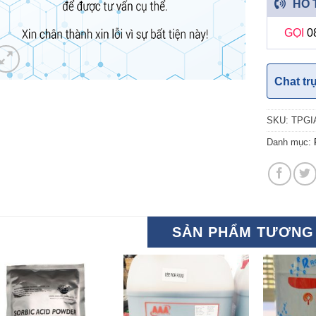
HỖ 
GỌI
0
Chat tr
SKU:
TPGI
Danh mục:
SẢN PHẨM TƯƠNG