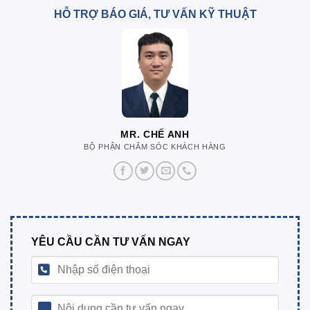
HỖ TRỢ BÁO GIÁ, TƯ VẤN KỸ THUẬT
MR. CHẾ ANH
BỘ PHẬN CHĂM SÓC KHÁCH HÀNG
YÊU CẦU CẦN TƯ VẤN NGAY