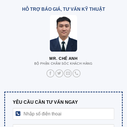
HỖ TRỢ BÁO GIÁ, TƯ VẤN KỸ THUẬT
MR. CHẾ ANH
BỘ PHẬN CHĂM SÓC KHÁCH HÀNG
YÊU CẦU CẦN TƯ VẤN NGAY