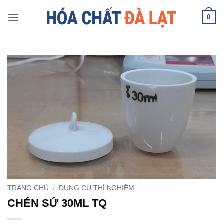
Skip
0
to
content
TRANG CHỦ
/
DỤNG CỤ THÍ NGHIỆM
CHÉN SỨ 30ML TQ