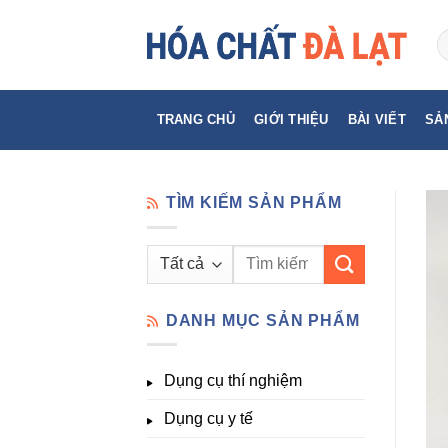
Skip
to
content
TRANG CHỦ
GIỚI THIỆU
BÀI VIẾT
SẢ
TÌM KIẾM SẢN PHẨM
Tìm
kiếm:
DANH MỤC SẢN PHẨM
Dụng cụ thí nghiệm
Dụng cụ y tế