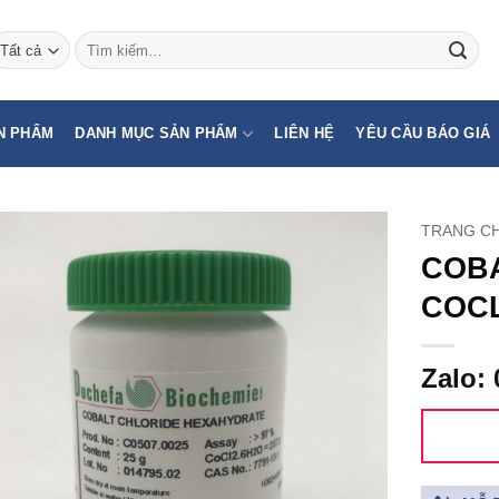
Tìm
kiếm:
N PHẨM
DANH MỤC SẢN PHẨM
LIÊN HỆ
YÊU CẦU BÁO GIÁ
TRANG C
COBA
COCL
Zalo: 