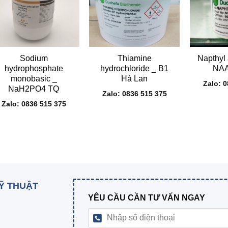
+
+
+
Sodium
Thiamine
Napthyl 
hydrophosphate
hydrochloride _ B1
NAA
monobasic _
Hà Lan
Zalo: 
NaH2PO4 TQ
Zalo: 0836 515 375
Zalo: 0836 515 375
KỸ THUẬT
YÊU CẦU CẦN TƯ VẤN NGAY