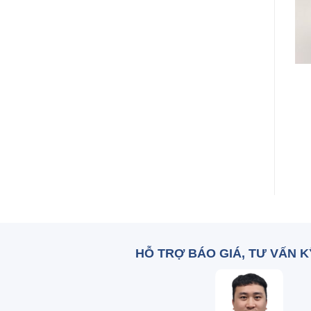
+
+
Potassium
Malt extract Hà Lan
hydrophosphate
Zalo: 0836 515 375
monobasic _
KH2PO4 TQ
Zalo: 0836 515 375
HỖ TRỢ BÁO GIÁ, TƯ VẤN 