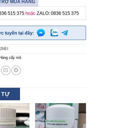
TRỢ MUA HÀNG
836 515 375
hoặc
ZALO: 0836 515 375
ực tuyến tại đây:
2NEI
Hàng cấy mô
 TỰ