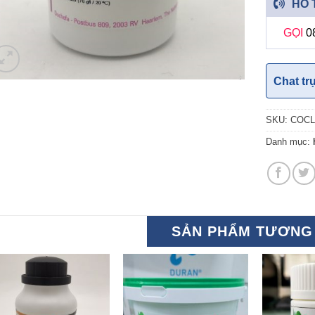
HỖ 
GỌI
0
Chat tr
SKU:
COCL
Danh mục:
SẢN PHẨM TƯƠNG