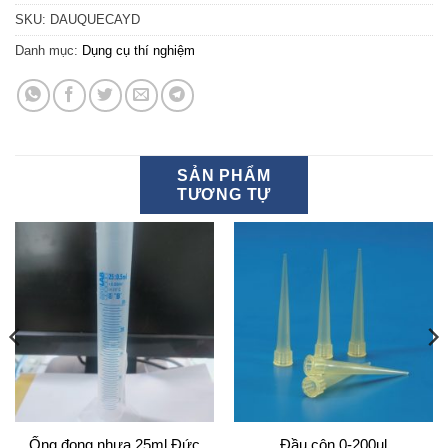
SKU:
DAUQUECAYD
Danh mục:
Dụng cụ thí nghiệm
SẢN PHẨM
TƯƠNG TỰ
Ống đong nhựa 25ml Đức
Đầu côn 0-200ul