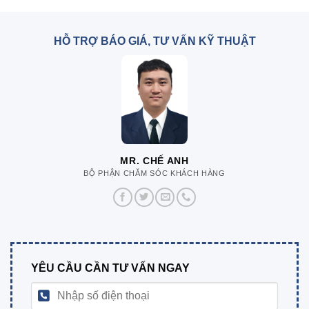
HỖ TRỢ BÁO GIÁ, TƯ VẤN KỸ THUẬT
MR. CHẾ ANH
BỘ PHẬN CHĂM SÓC KHÁCH HÀNG
YÊU CẦU CẦN TƯ VẤN NGAY