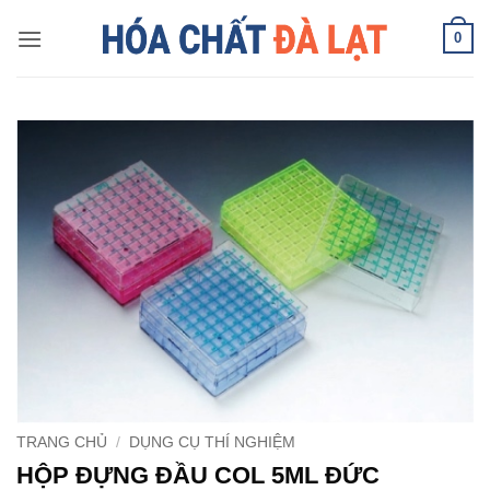
Skip
0
to
content
TRANG CHỦ
/
DỤNG CỤ THÍ NGHIỆM
HỘP ĐỰNG ĐẦU COL 5ML ĐỨC