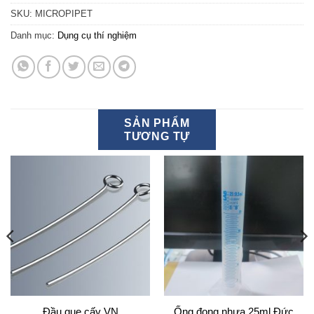
SKU:
MICROPIPET
Danh mục:
Dụng cụ thí nghiệm
SẢN PHẨM
TƯƠNG TỰ
Đầu que cấy VN
Ống đong nhựa 25ml Đức