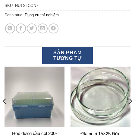
SKU:
NUTSLCON7
Danh mục:
Dụng cụ thí nghiệm
SẢN PHẨM
TƯƠNG TỰ
Hộp đựng đầu col 200-
Đĩa petri 15×25 Đức