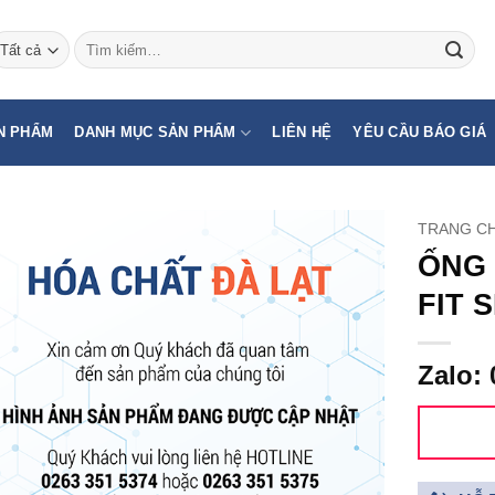
Tìm
kiếm:
N PHẨM
DANH MỤC SẢN PHẨM
LIÊN HỆ
YÊU CẦU BÁO GIÁ
TRANG C
ỐNG 
FIT 
Zalo: 