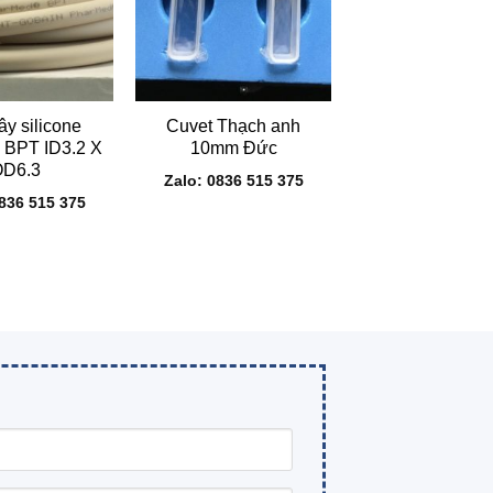
+
y silicone
Cuvet Thạch anh
 BPT ID3.2 X
10mm Đức
OD6.3
Zalo: 0836 515 375
0836 515 375