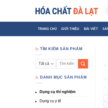
Skip
to
content
TRANG CHỦ
GIỚI THIỆU
BÀI VIẾT
SẢ
TÌM KIẾM SẢN PHẨM
Tìm
kiếm:
DANH MỤC SẢN PHẨM
Dụng cụ thí nghiệm
Dụng cụ y tế