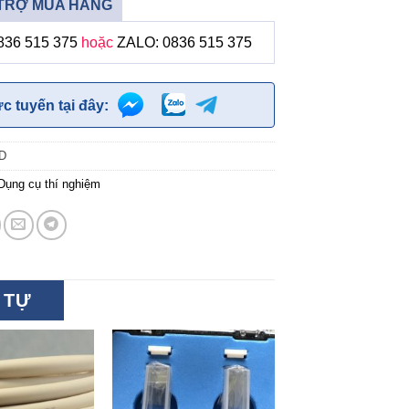
TRỢ MUA HÀNG
836 515 375
hoặc
ZALO: 0836 515 375
ực tuyến tại đây:
ID
Dụng cụ thí nghiệm
 TỰ