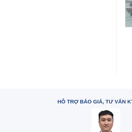
+
+
Bình Kendan 500ml
Cán que cấy Đức
Đức
Zalo: 0836 515 375
Zalo: 0836 515 375
HỖ TRỢ BÁO GIÁ, TƯ VẤN 