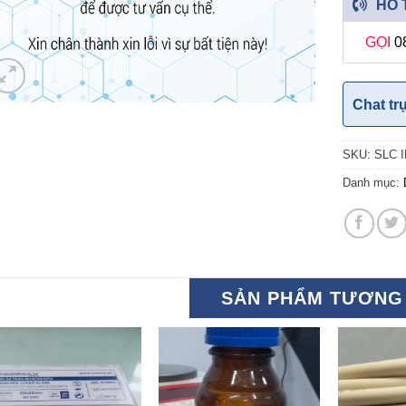
HỖ 
GỌI
0
Chat tr
SKU:
SLC 
Danh mục:
SẢN PHẨM TƯƠNG