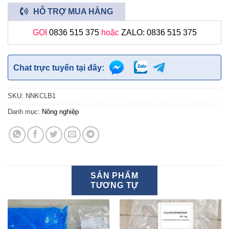
HỖ TRỢ MUA HÀNG
GỌI
0836 515 375
hoặc
ZALO: 0836 515 375
Chat trực tuyến tại đây:
SKU:
NNKCLB1
Danh mục:
Nông nghiệp
SẢN PHẨM
TƯƠNG TỰ