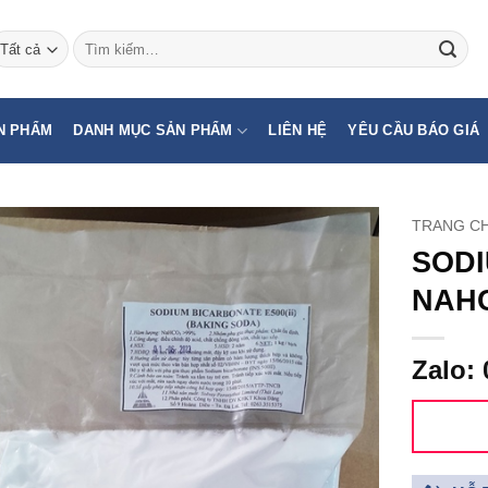
Tìm
kiếm:
N PHẨM
DANH MỤC SẢN PHẨM
LIÊN HỆ
YÊU CẦU BÁO GIÁ
TRANG C
SODI
NAH
Zalo: 