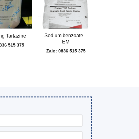
+
Sodium benzoate –
g Tartazine
EM
0836 515 375
Zalo: 0836 515 375