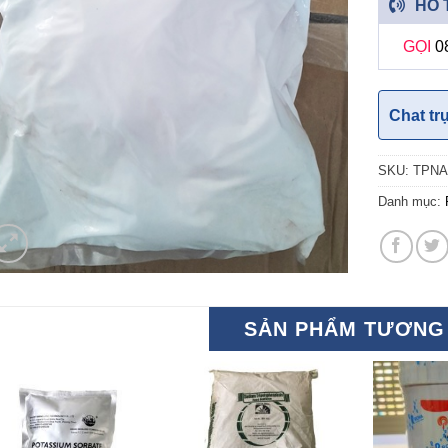
HỖ 
GỌI
0
Chat tr
SKU:
TPNA
Danh mục:
SẢN PHẨM TƯƠNG