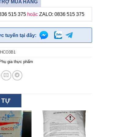
TRỢ MUA HÀNG
836 515 375
hoặc
ZALO: 0836 515 375
ực tuyến tại đây:
HCO3B1
Phụ gia thực phẩm
 TỰ