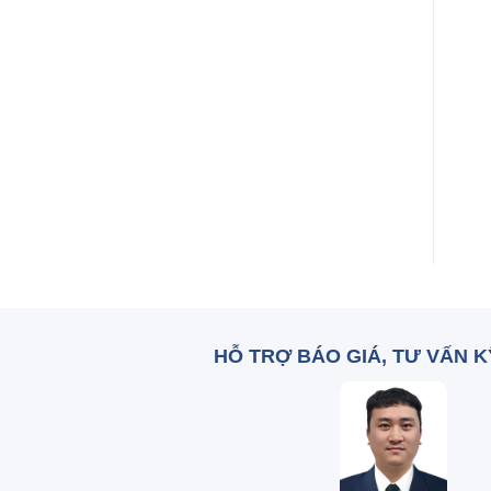
+
+
Caramel
Màu cam sunset
Zalo: 0836 515 375
Zalo: 0836 515 375
HỖ TRỢ BÁO GIÁ, TƯ VẤN 