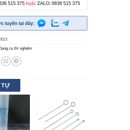
836 515 375
hoặc
ZALO: 0836 515 375
ực tuyến tại đây:
0023
Dụng cụ thí nghiệm
 TỰ