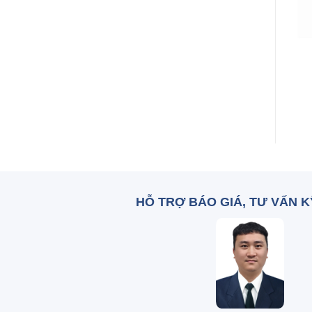
+
+
Ống đong nhựa 10ml
Kiềng 3 chân
_TQ
Zalo: 0836 515 375
Zalo: 0836 515 375
HỖ TRỢ BÁO GIÁ, TƯ VẤN 