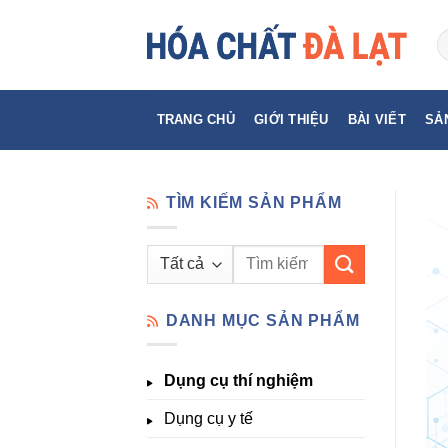
Skip
to
content
TRANG CHỦ
GIỚI THIỆU
BÀI VIẾT
SẢ
TÌM KIẾM SẢN PHẨM
Tìm
kiếm:
DANH MỤC SẢN PHẨM
Dụng cụ thí nghiệm
Dụng cụ y tế