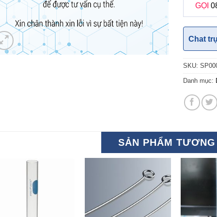
GỌI
0
Chat tr
SKU:
SP00
Danh mục:
SẢN PHẨM TƯƠNG