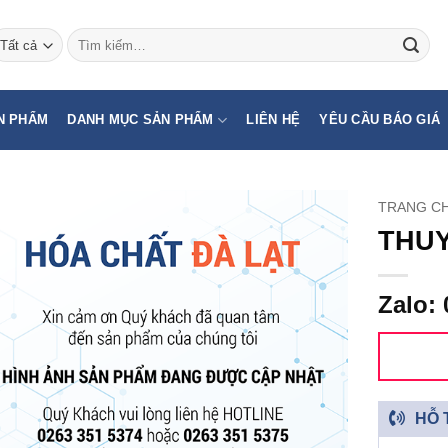
Tìm
kiếm:
N PHẨM
DANH MỤC SẢN PHẨM
LIÊN HỆ
YÊU CẦU BÁO GIÁ
TRANG C
THUY
Zalo: 
HỖ 