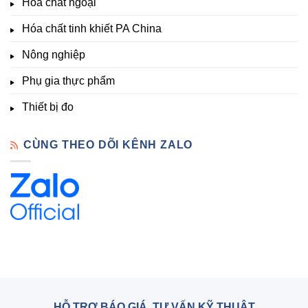
Hóa chất ngoại
–
Hóa
Hóa chất tinh khiết PA China
Chất
Đà
Lạt
Nông nghiệp
Phụ gia thực phẩm
Thiết bị đo
CÙNG THEO DÕI KÊNH ZALO
HỖ TRỢ BÁO GIÁ, TƯ VẤN KỸ THUẬT