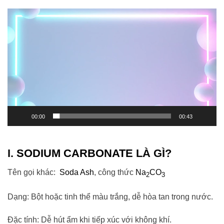
Trình
chơi
Video
00:00
00:43
I.
SODIUM CARBONATE
LÀ GÌ?
Tên gọi khác:
Soda Ash
, công thức
Na
CO
2
3
Dạng: Bột hoặc tinh thể màu trắng, dễ hòa tan trong nước.
Đặc tính: Dễ hút ẩm khi tiếp xúc với không khí.