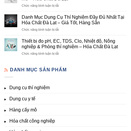
chất
Hóa
ở
Chức năng bình luận bị tắt
nông
Chất
Danh
nghiệp
Và
mục
tại
Danh Mục Dụng Cụ Thí Nghiệm Đầy Đủ Nhất Tại
Thiết
hóa
Đà
Bị
Hóa Chất Đà Lạt – Giá Tốt, Hàng Sẵn
chất
Lạt
Thí
ở
Chức năng bình luận bị tắt
phòng
–
Nghiệm
Danh
thí
Hóa
Uy
Mục
nghiệm
Thiết bị đo pH, EC, TDS, Clo, Nhiệt độ, Nông
Chất
Tín
Dụng
&
nghiệp & Phòng thí nghiệm – Hóa Chất Đà Lạt
Đà
Tại
Cụ
nuôi
Lạt
Đà
ở
Chức năng bình luận bị tắt
Thí
cấy
đầy
Lạt
Thiết
Nghiệm
mô
đủ
bị
Đầy
–
vi
đo
DANH MỤC SẢN PHẨM
Đủ
Hóa
lượng,
pH,
Nhất
Chất
trung
EC,
Tại
Đà
lượng,
TDS,
Hóa
Lạt
đa
Dụng cụ thí nghiệm
Clo,
Chất
lượng
Nhiệt
Đà
&
Dụng cụ y tế
độ,
Lạt
kích
Nông
–
thích
nghiệp
Giá
Hàng cấy mô
sinh
&
Tốt,
trưởng
Phòng
Hàng
Hóa chất công nghiệp
thí
Sẵn
nghiệm