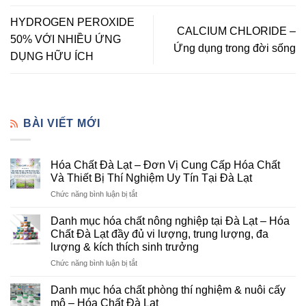
HYDROGEN PEROXIDE
CALCIUM CHLORIDE –
50% VỚI NHIỀU ỨNG
Ứng dụng trong đời sống
DỤNG HỮU ÍCH
BÀI VIẾT MỚI
Hóa Chất Đà Lạt – Đơn Vị Cung Cấp Hóa Chất
Và Thiết Bị Thí Nghiệm Uy Tín Tại Đà Lạt
ở
Chức năng bình luận bị tắt
Hóa
Chất
Danh mục hóa chất nông nghiệp tại Đà Lạt – Hóa
Đà
Chất Đà Lạt đầy đủ vi lượng, trung lượng, đa
Lạt
lượng & kích thích sinh trưởng
–
ở
Chức năng bình luận bị tắt
Đơn
Danh
Vị
mục
Cung
Danh mục hóa chất phòng thí nghiệm & nuôi cấy
hóa
Cấp
mô – Hóa Chất Đà Lạt