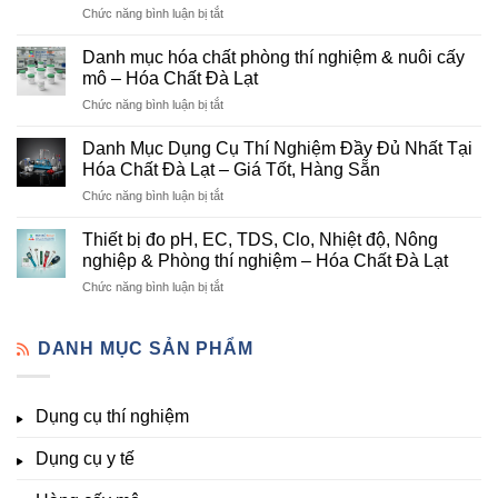
ở
Chức năng bình luận bị tắt
Đơn
Danh
Vị
mục
Cung
Danh mục hóa chất phòng thí nghiệm & nuôi cấy
hóa
Cấp
mô – Hóa Chất Đà Lạt
chất
Hóa
ở
Chức năng bình luận bị tắt
nông
Chất
Danh
nghiệp
Và
mục
tại
Danh Mục Dụng Cụ Thí Nghiệm Đầy Đủ Nhất Tại
Thiết
hóa
Đà
Bị
Hóa Chất Đà Lạt – Giá Tốt, Hàng Sẵn
chất
Lạt
Thí
ở
Chức năng bình luận bị tắt
phòng
–
Nghiệm
Danh
thí
Hóa
Uy
Mục
nghiệm
Thiết bị đo pH, EC, TDS, Clo, Nhiệt độ, Nông
Chất
Tín
Dụng
&
nghiệp & Phòng thí nghiệm – Hóa Chất Đà Lạt
Đà
Tại
Cụ
nuôi
Lạt
Đà
ở
Chức năng bình luận bị tắt
Thí
cấy
đầy
Lạt
Thiết
Nghiệm
mô
đủ
bị
Đầy
–
vi
đo
DANH MỤC SẢN PHẨM
Đủ
Hóa
lượng,
pH,
Nhất
Chất
trung
EC,
Tại
Đà
lượng,
TDS,
Hóa
Lạt
đa
Dụng cụ thí nghiệm
Clo,
Chất
lượng
Nhiệt
Đà
&
Dụng cụ y tế
độ,
Lạt
kích
Nông
–
thích
nghiệp
Giá