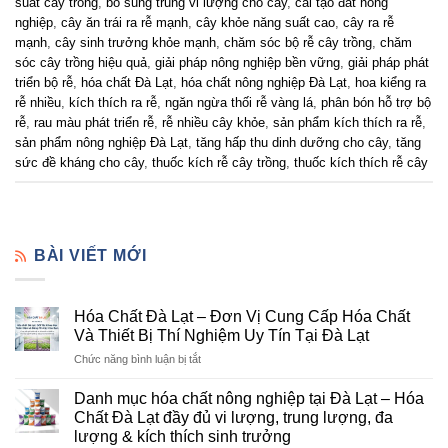
suất cây trồng
,
bổ sung trung vi lượng cho cây
,
cải tạo đất nông
nghiệp
,
cây ăn trái ra rễ mạnh
,
cây khỏe năng suất cao
,
cây ra rễ
mạnh
,
cây sinh trưởng khỏe mạnh
,
chăm sóc bộ rễ cây trồng
,
chăm
sóc cây trồng hiệu quả
,
giải pháp nông nghiệp bền vững
,
giải pháp phát
triển bộ rễ
,
hóa chất Đà Lạt
,
hóa chất nông nghiệp Đà Lạt
,
hoa kiểng ra
rễ nhiều
,
kích thích ra rễ
,
ngăn ngừa thối rễ vàng lá
,
phân bón hỗ trợ bộ
rễ
,
rau màu phát triển rễ
,
rễ nhiều cây khỏe
,
sản phẩm kích thích ra rễ
,
sản phẩm nông nghiệp Đà Lạt
,
tăng hấp thu dinh dưỡng cho cây
,
tăng
sức đề kháng cho cây
,
thuốc kích rễ cây trồng
,
thuốc kích thích rễ cây
BÀI VIẾT MỚI
Hóa Chất Đà Lạt – Đơn Vị Cung Cấp Hóa Chất
Và Thiết Bị Thí Nghiệm Uy Tín Tại Đà Lạt
ở
Chức năng bình luận bị tắt
Hóa
Chất
Danh mục hóa chất nông nghiệp tại Đà Lạt – Hóa
Đà
Chất Đà Lạt đầy đủ vi lượng, trung lượng, đa
Lạt
lượng & kích thích sinh trưởng
–