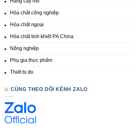
Hàng cấy mô
sinh
&
Tốt,
trưởng
Phòng
Hàng
Hóa chất công nghiệp
thí
Sẵn
nghiệm
Hóa chất ngoại
–
Hóa
Hóa chất tinh khiết PA China
Chất
Đà
Lạt
Nông nghiệp
Phụ gia thực phẩm
Thiết bị đo
CÙNG THEO DÕI KÊNH ZALO