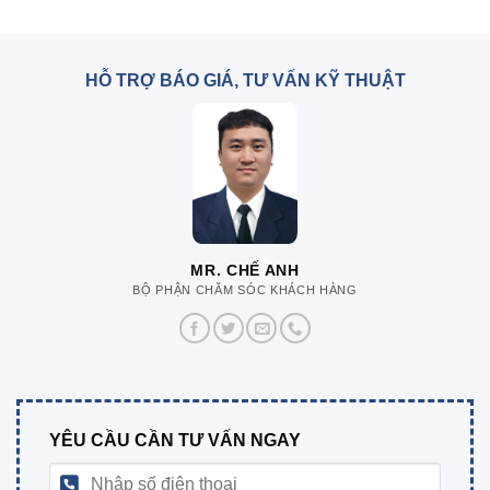
HỖ TRỢ BÁO GIÁ, TƯ VẤN KỸ THUẬT
MR. CHẾ ANH
BỘ PHẬN CHĂM SÓC KHÁCH HÀNG
YÊU CẦU CẦN TƯ VẤN NGAY