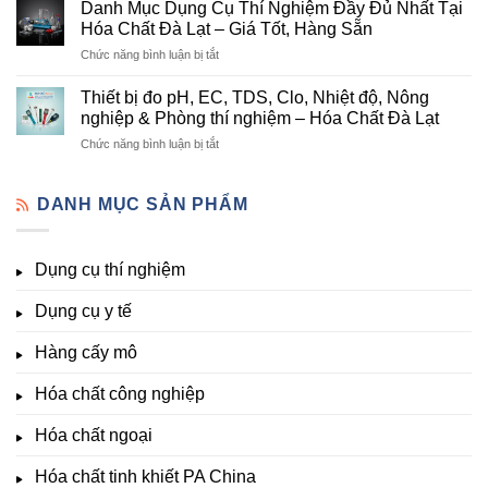
mục
tại
Danh Mục Dụng Cụ Thí Nghiệm Đầy Đủ Nhất Tại
Thiết
hóa
Đà
Bị
Hóa Chất Đà Lạt – Giá Tốt, Hàng Sẵn
chất
Lạt
Thí
ở
Chức năng bình luận bị tắt
phòng
–
Nghiệm
Danh
thí
Hóa
Uy
Mục
nghiệm
Thiết bị đo pH, EC, TDS, Clo, Nhiệt độ, Nông
Chất
Tín
Dụng
&
nghiệp & Phòng thí nghiệm – Hóa Chất Đà Lạt
Đà
Tại
Cụ
nuôi
Lạt
Đà
ở
Chức năng bình luận bị tắt
Thí
cấy
đầy
Lạt
Thiết
Nghiệm
mô
đủ
bị
Đầy
–
vi
đo
DANH MỤC SẢN PHẨM
Đủ
Hóa
lượng,
pH,
Nhất
Chất
trung
EC,
Tại
Đà
lượng,
TDS,
Hóa
Lạt
đa
Dụng cụ thí nghiệm
Clo,
Chất
lượng
Nhiệt
Đà
&
Dụng cụ y tế
độ,
Lạt
kích
Nông
–
thích
nghiệp
Giá
Hàng cấy mô
sinh
&
Tốt,
trưởng
Phòng
Hàng
Hóa chất công nghiệp
thí
Sẵn
nghiệm
Hóa chất ngoại
–
Hóa
Hóa chất tinh khiết PA China
Chất