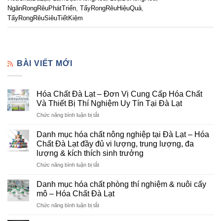
NgănRongRêuPhátTriển
,
TẩyRongRêuHiệuQuả
,
TẩyRongRêuSiêuTiếtKiệm
BÀI VIẾT MỚI
Hóa Chất Đà Lạt – Đơn Vị Cung Cấp Hóa Chất
Và Thiết Bị Thí Nghiệm Uy Tín Tại Đà Lạt
ở
Chức năng bình luận bị tắt
Hóa
Chất
Danh mục hóa chất nông nghiệp tại Đà Lạt – Hóa
Đà
Chất Đà Lạt đầy đủ vi lượng, trung lượng, đa
Lạt
lượng & kích thích sinh trưởng
–
ở
Chức năng bình luận bị tắt
Đơn
Danh
Vị
mục
Cung
Danh mục hóa chất phòng thí nghiệm & nuôi cấy
hóa
Cấp
mô – Hóa Chất Đà Lạt
chất
Hóa
ở
Chức năng bình luận bị tắt
nông
Chất
Danh
nghiệp
Và