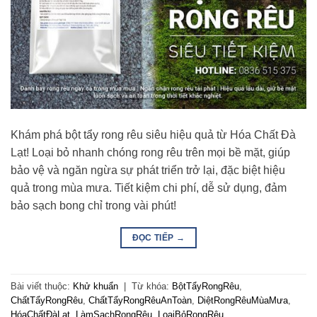
Khám phá bột tẩy rong rêu siêu hiệu quả từ Hóa Chất Đà
Lạt! Loại bỏ nhanh chóng rong rêu trên mọi bề mặt, giúp
bảo vệ và ngăn ngừa sự phát triển trở lại, đặc biệt hiệu
quả trong mùa mưa. Tiết kiệm chi phí, dễ sử dụng, đảm
bảo sạch bong chỉ trong vài phút!
ĐỌC TIẾP
→
Bài viết thuộc:
Khử khuẩn
|
Từ khóa:
BộtTẩyRongRêu
,
ChấtTẩyRongRêu
,
ChấtTẩyRongRêuAnToàn
,
DiệtRongRêuMùaMưa
,
HóaChấtĐàLạt
,
LàmSạchRongRêu
,
LoạiBỏRongRêu
,