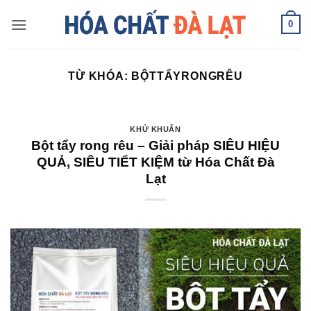
Skip
0
to
content
TỪ KHÓA:
BỘTTẨYRONGRÊU
KHỬ KHUẨN
Bột tẩy rong rêu – Giải pháp SIÊU HIỆU
QUẢ, SIÊU TIẾT KIỆM từ Hóa Chất Đà
Lạt