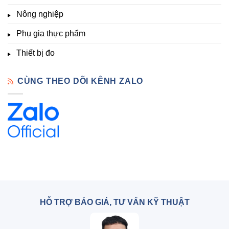
Đà
Lạt
Nông nghiệp
Phụ gia thực phẩm
Thiết bị đo
CÙNG THEO DÕI KÊNH ZALO
HỖ TRỢ BÁO GIÁ, TƯ VẤN KỸ THUẬT