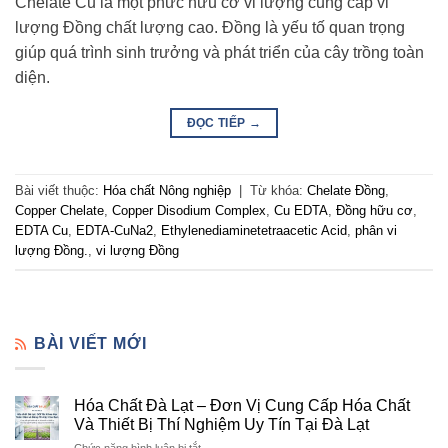
Chelate Cu là một phức hữu cơ vi lượng cung cấp vi
lượng Đồng chất lượng cao. Đồng là yếu tố quan trọng
giúp quá trình sinh trưởng và phát triển của cây trồng toàn
diện.
ĐỌC TIẾP
→
Bài viết thuộc:
Hóa chất Nông nghiệp
|
Từ khóa:
Chelate Đồng
,
Copper Chelate
,
Copper Disodium Complex
,
Cu EDTA
,
Đồng hữu cơ
,
EDTA Cu
,
EDTA-CuNa2
,
Ethylenediaminetetraacetic Acid
,
phân vi
lượng Đồng.
,
vi lượng Đồng
BÀI VIẾT MỚI
Hóa Chất Đà Lạt – Đơn Vị Cung Cấp Hóa Chất
Và Thiết Bị Thí Nghiệm Uy Tín Tại Đà Lạt
ở
Chức năng bình luận bị tắt