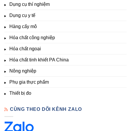
Hóa
Lạt
đa
Dụng cụ thí nghiệm
Clo,
Chất
lượng
Nhiệt
Đà
&
Dụng cụ y tế
độ,
Lạt
kích
Nông
–
thích
nghiệp
Giá
Hàng cấy mô
sinh
&
Tốt,
trưởng
Phòng
Hàng
Hóa chất công nghiệp
thí
Sẵn
nghiệm
Hóa chất ngoại
–
Hóa
Hóa chất tinh khiết PA China
Chất
Đà
Lạt
Nông nghiệp
Phụ gia thực phẩm
Thiết bị đo
CÙNG THEO DÕI KÊNH ZALO