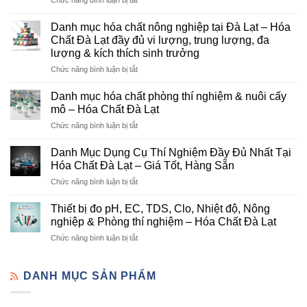
Hóa
Chất
Danh mục hóa chất nông nghiệp tại Đà Lạt – Hóa
Đà
Chất Đà Lạt đầy đủ vi lượng, trung lượng, đa
Lạt
lượng & kích thích sinh trưởng
–
ở
Chức năng bình luận bị tắt
Đơn
Danh
Vị
mục
Cung
Danh mục hóa chất phòng thí nghiệm & nuôi cấy
hóa
Cấp
mô – Hóa Chất Đà Lạt
chất
Hóa
ở
Chức năng bình luận bị tắt
nông
Chất
Danh
nghiệp
Và
mục
tại
Danh Mục Dụng Cụ Thí Nghiệm Đầy Đủ Nhất Tại
Thiết
hóa
Đà
Bị
Hóa Chất Đà Lạt – Giá Tốt, Hàng Sẵn
chất
Lạt
Thí
ở
Chức năng bình luận bị tắt
phòng
–
Nghiệm
Danh
thí
Hóa
Uy
Mục
nghiệm
Thiết bị đo pH, EC, TDS, Clo, Nhiệt độ, Nông
Chất
Tín
Dụng
&
nghiệp & Phòng thí nghiệm – Hóa Chất Đà Lạt
Đà
Tại
Cụ
nuôi
Lạt
Đà
ở
Chức năng bình luận bị tắt
Thí
cấy
đầy
Lạt
Thiết
Nghiệm
mô
đủ
bị
Đầy
–
vi
đo
DANH MỤC SẢN PHẨM
Đủ
Hóa
lượng,
pH,
Nhất
Chất
trung
EC,
Tại
Đà
lượng,
TDS,