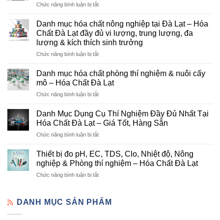
ở
Chức năng bình luận bị tắt
Hóa
Chất
Danh mục hóa chất nông nghiệp tại Đà Lạt – Hóa
Đà
Chất Đà Lạt đầy đủ vi lượng, trung lượng, đa
Lạt
lượng & kích thích sinh trưởng
–
ở
Chức năng bình luận bị tắt
Đơn
Danh
Vị
mục
Cung
Danh mục hóa chất phòng thí nghiệm & nuôi cấy
hóa
Cấp
mô – Hóa Chất Đà Lạt
chất
Hóa
ở
Chức năng bình luận bị tắt
nông
Chất
Danh
nghiệp
Và
mục
tại
Danh Mục Dụng Cụ Thí Nghiệm Đầy Đủ Nhất Tại
Thiết
hóa
Đà
Bị
Hóa Chất Đà Lạt – Giá Tốt, Hàng Sẵn
chất
Lạt
Thí
ở
Chức năng bình luận bị tắt
phòng
–
Nghiệm
Danh
thí
Hóa
Uy
Mục
nghiệm
Thiết bị đo pH, EC, TDS, Clo, Nhiệt độ, Nông
Chất
Tín
Dụng
&
nghiệp & Phòng thí nghiệm – Hóa Chất Đà Lạt
Đà
Tại
Cụ
nuôi
Lạt
Đà
ở
Chức năng bình luận bị tắt
Thí
cấy
đầy
Lạt
Thiết
Nghiệm
mô
đủ
bị
Đầy
–
vi
đo
DANH MỤC SẢN PHẨM
Đủ
Hóa
lượng,
pH,
Nhất
Chất
trung
EC,
Tại
Đà