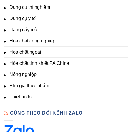
lượng,
TDS,
Hóa
Lạt
đa
Dụng cụ thí nghiệm
Clo,
Chất
lượng
Nhiệt
Đà
&
Dụng cụ y tế
độ,
Lạt
kích
Nông
–
thích
nghiệp
Giá
Hàng cấy mô
sinh
&
Tốt,
trưởng
Phòng
Hàng
Hóa chất công nghiệp
thí
Sẵn
nghiệm
Hóa chất ngoại
–
Hóa
Hóa chất tinh khiết PA China
Chất
Đà
Lạt
Nông nghiệp
Phụ gia thực phẩm
Thiết bị đo
CÙNG THEO DÕI KÊNH ZALO