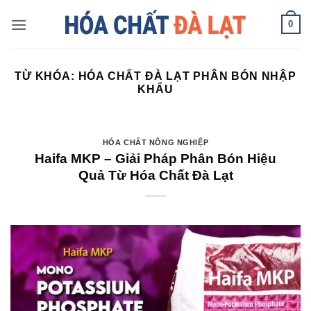
Skip
0
to
content
TỪ KHÓA:
HÓA CHẤT ĐÀ LẠT PHÂN BÓN NHẬP
KHẨU
HÓA CHẤT NÔNG NGHIỆP
Haifa MKP – Giải Pháp Phân Bón Hiệu
Quả Từ Hóa Chất Đà Lạt