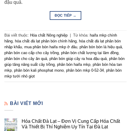
đậu quả.
ĐỌC TIẾP
→
Bài viết thuộc:
Hóa chất Nông nghiệp
|
Từ khóa:
haifa mkp chính
hãng
,
hóa chất đà lạt phân bón chính hãng
,
hóa chất đà lạt phân bón
nhập khẩu
,
mua phân bón haifa mkp ở đâu
,
phân bón bón lá hiệu quả
,
phân bón cao cấp cho cây trồng
,
phân bón chất lượng tại lâm đồng
,
phân bón cho cây ăn quả
,
phân bón giúp cây ra hoa đậu quả
,
phân bón
giúp tăng năng suất cây trồng
,
phân bón haifa mkp
,
phân bón hòa tan
mkp
,
phân bón kali phosphat mono
,
phân bón mkp 0-52-34
,
phân bón
mkp tưới nhỏ giọt
BÀI VIẾT MỚI
Hóa Chất Đà Lạt – Đơn Vị Cung Cấp Hóa Chất
Và Thiết Bị Thí Nghiệm Uy Tín Tại Đà Lạt