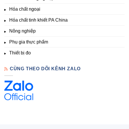
thí
Sẵn
nghiệm
Hóa chất ngoại
–
Hóa
Hóa chất tinh khiết PA China
Chất
Đà
Lạt
Nông nghiệp
Phụ gia thực phẩm
Thiết bị đo
CÙNG THEO DÕI KÊNH ZALO