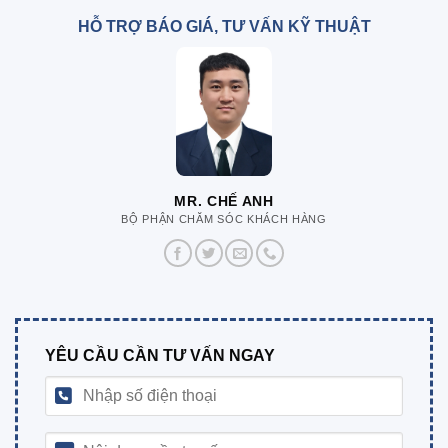
HỖ TRỢ BÁO GIÁ, TƯ VẤN KỸ THUẬT
MR. CHẾ ANH
BỘ PHẬN CHĂM SÓC KHÁCH HÀNG
YÊU CẦU CẦN TƯ VẤN NGAY