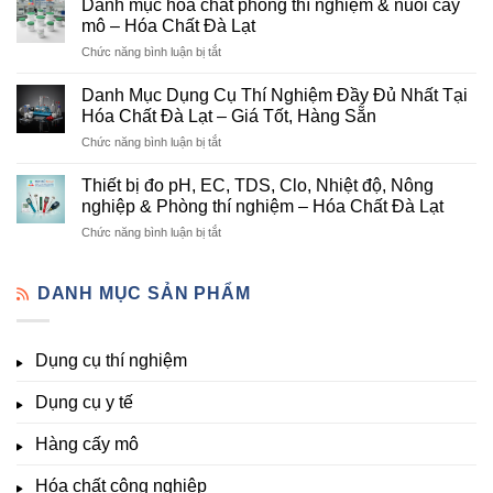
Danh mục hóa chất phòng thí nghiệm & nuôi cấy
hóa
Cấp
mô – Hóa Chất Đà Lạt
chất
Hóa
ở
Chức năng bình luận bị tắt
nông
Chất
Danh
nghiệp
Và
mục
tại
Danh Mục Dụng Cụ Thí Nghiệm Đầy Đủ Nhất Tại
Thiết
hóa
Đà
Bị
Hóa Chất Đà Lạt – Giá Tốt, Hàng Sẵn
chất
Lạt
Thí
ở
Chức năng bình luận bị tắt
phòng
–
Nghiệm
Danh
thí
Hóa
Uy
Mục
nghiệm
Thiết bị đo pH, EC, TDS, Clo, Nhiệt độ, Nông
Chất
Tín
Dụng
&
nghiệp & Phòng thí nghiệm – Hóa Chất Đà Lạt
Đà
Tại
Cụ
nuôi
Lạt
Đà
ở
Chức năng bình luận bị tắt
Thí
cấy
đầy
Lạt
Thiết
Nghiệm
mô
đủ
bị
Đầy
–
vi
đo
DANH MỤC SẢN PHẨM
Đủ
Hóa
lượng,
pH,
Nhất
Chất
trung
EC,
Tại
Đà
lượng,
TDS,
Hóa
Lạt
đa
Dụng cụ thí nghiệm
Clo,
Chất
lượng
Nhiệt
Đà
&
Dụng cụ y tế
độ,
Lạt
kích
Nông
–
thích
nghiệp
Giá
Hàng cấy mô
sinh
&
Tốt,
trưởng
Phòng
Hàng
Hóa chất công nghiệp