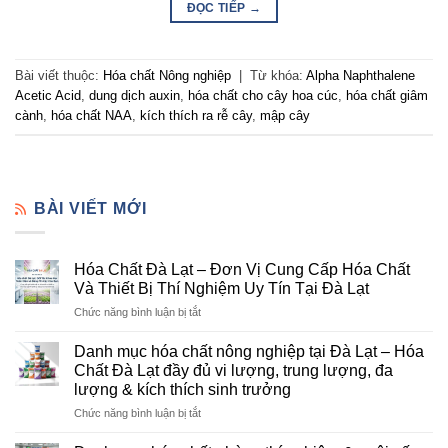
ĐỌC TIẾP
→
Bài viết thuộc:
Hóa chất Nông nghiệp
|
Từ khóa:
Alpha Naphthalene
Acetic Acid
,
dung dịch auxin
,
hóa chất cho cây hoa cúc
,
hóa chất giâm
cành
,
hóa chất NAA
,
kích thích ra rễ cây
,
mập cây
BÀI VIẾT MỚI
Hóa Chất Đà Lạt – Đơn Vị Cung Cấp Hóa Chất
Và Thiết Bị Thí Nghiệm Uy Tín Tại Đà Lạt
ở
Chức năng bình luận bị tắt
Hóa
Chất
Danh mục hóa chất nông nghiệp tại Đà Lạt – Hóa
Đà
Chất Đà Lạt đầy đủ vi lượng, trung lượng, đa
Lạt
lượng & kích thích sinh trưởng
–
ở
Chức năng bình luận bị tắt
Đơn
Danh
Vị
mục
Cung