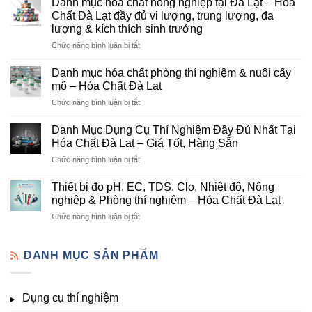
Danh mục hóa chất nông nghiệp tại Đà Lạt – Hóa
Đà
Chất Đà Lạt đầy đủ vi lượng, trung lượng, đa
Lạt
lượng & kích thích sinh trưởng
–
ở
Chức năng bình luận bị tắt
Đơn
Danh
Vị
mục
Cung
Danh mục hóa chất phòng thí nghiệm & nuôi cấy
hóa
Cấp
mô – Hóa Chất Đà Lạt
chất
Hóa
ở
Chức năng bình luận bị tắt
nông
Chất
Danh
nghiệp
Và
mục
tại
Danh Mục Dụng Cụ Thí Nghiệm Đầy Đủ Nhất Tại
Thiết
hóa
Đà
Bị
Hóa Chất Đà Lạt – Giá Tốt, Hàng Sẵn
chất
Lạt
Thí
ở
Chức năng bình luận bị tắt
phòng
–
Nghiệm
Danh
thí
Hóa
Uy
Mục
nghiệm
Thiết bị đo pH, EC, TDS, Clo, Nhiệt độ, Nông
Chất
Tín
Dụng
&
nghiệp & Phòng thí nghiệm – Hóa Chất Đà Lạt
Đà
Tại
Cụ
nuôi
Lạt
Đà
ở
Chức năng bình luận bị tắt
Thí
cấy
đầy
Lạt
Thiết
Nghiệm
mô
đủ
bị
Đầy
–
vi
đo
DANH MỤC SẢN PHẨM
Đủ
Hóa
lượng,
pH,
Nhất
Chất
trung
EC,
Tại
Đà
lượng,
TDS,
Hóa
Lạt
đa
Dụng cụ thí nghiệm
Clo,
Chất
lượng
Nhiệt