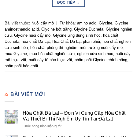
ĐỌC TIẾP
→
Bài viết thuộc:
Nuôi cấy mô
|
Từ khóa:
amino acid
,
Glycine
,
Glycine
aminoethanoic acid
,
Glycine bột trắng
,
Glycine Duchefa
,
Glycine nghiên
cứu
,
Glycine nuôi cấy mô
,
Glycine ứng dụng sinh học
,
hóa chất
Duchefa
,
hóa chất Đà Lạt
,
Hóa Chất Đà Lạt phân phối
,
hóa chất nghiên
cứu sinh hóa
,
hóa chất phòng thí nghiệm
,
môi trường nuôi cấy mô
,
mua Glycine
,
mua hóa chất nghiên cứu
,
nghiên cứu sinh học
,
nuôi cấy
mô thực vật
,
nuôi cấy tế bào thực vật
,
phân phối Glycine chính hãng
,
phân phối hóa chất
BÀI VIẾT MỚI
Hóa Chất Đà Lạt – Đơn Vị Cung Cấp Hóa Chất
Và Thiết Bị Thí Nghiệm Uy Tín Tại Đà Lạt
ở
Chức năng bình luận bị tắt
Hóa
Chất