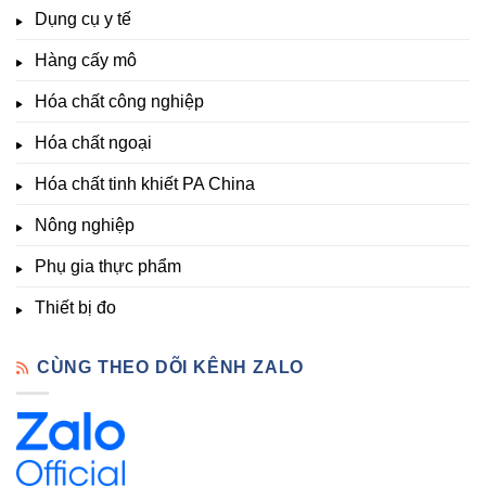
Đà
&
Dụng cụ y tế
độ,
Lạt
kích
Nông
–
thích
nghiệp
Giá
Hàng cấy mô
sinh
&
Tốt,
trưởng
Phòng
Hàng
Hóa chất công nghiệp
thí
Sẵn
nghiệm
Hóa chất ngoại
–
Hóa
Hóa chất tinh khiết PA China
Chất
Đà
Lạt
Nông nghiệp
Phụ gia thực phẩm
Thiết bị đo
CÙNG THEO DÕI KÊNH ZALO