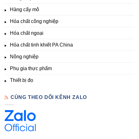
Nông
–
thích
nghiệp
Giá
Hàng cấy mô
sinh
&
Tốt,
trưởng
Phòng
Hàng
Hóa chất công nghiệp
thí
Sẵn
nghiệm
Hóa chất ngoại
–
Hóa
Hóa chất tinh khiết PA China
Chất
Đà
Lạt
Nông nghiệp
Phụ gia thực phẩm
Thiết bị đo
CÙNG THEO DÕI KÊNH ZALO