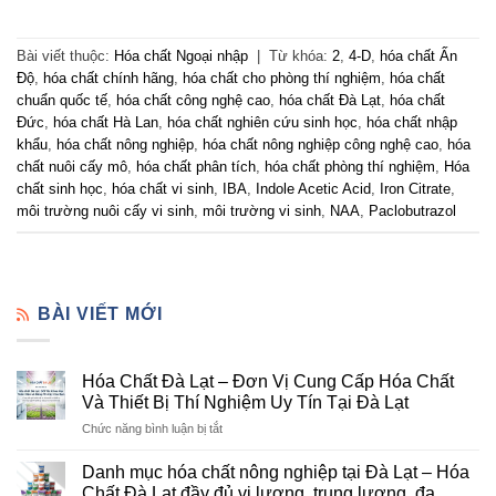
Bài viết thuộc:
Hóa chất Ngoại nhập
|
Từ khóa:
2
,
4-D
,
hóa chất Ấn
Độ
,
hóa chất chính hãng
,
hóa chất cho phòng thí nghiệm
,
hóa chất
chuẩn quốc tế
,
hóa chất công nghệ cao
,
hóa chất Đà Lạt
,
hóa chất
Đức
,
hóa chất Hà Lan
,
hóa chất nghiên cứu sinh học
,
hóa chất nhập
khẩu
,
hóa chất nông nghiệp
,
hóa chất nông nghiệp công nghệ cao
,
hóa
chất nuôi cấy mô
,
hóa chất phân tích
,
hóa chất phòng thí nghiệm
,
Hóa
chất sinh học
,
hóa chất vi sinh
,
IBA
,
Indole Acetic Acid
,
Iron Citrate
,
môi trường nuôi cấy vi sinh
,
môi trường vi sinh
,
NAA
,
Paclobutrazol
BÀI VIẾT MỚI
Hóa Chất Đà Lạt – Đơn Vị Cung Cấp Hóa Chất
Và Thiết Bị Thí Nghiệm Uy Tín Tại Đà Lạt
ở
Chức năng bình luận bị tắt
Hóa
Chất
Danh mục hóa chất nông nghiệp tại Đà Lạt – Hóa
Đà
Chất Đà Lạt đầy đủ vi lượng, trung lượng, đa