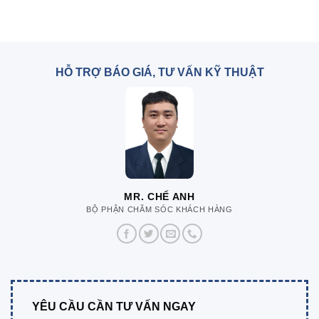
HỖ TRỢ BÁO GIÁ, TƯ VẤN KỸ THUẬT
MR. CHẾ ANH
BỘ PHẬN CHĂM SÓC KHÁCH HÀNG
YÊU CẦU CẦN TƯ VẤN NGAY