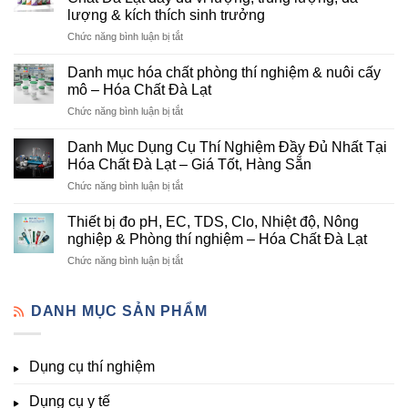
Lạt
lượng & kích thích sinh trưởng
–
ở
Chức năng bình luận bị tắt
Đơn
Danh
Vị
mục
Cung
Danh mục hóa chất phòng thí nghiệm & nuôi cấy
hóa
Cấp
mô – Hóa Chất Đà Lạt
chất
Hóa
ở
Chức năng bình luận bị tắt
nông
Chất
Danh
nghiệp
Và
mục
tại
Danh Mục Dụng Cụ Thí Nghiệm Đầy Đủ Nhất Tại
Thiết
hóa
Đà
Bị
Hóa Chất Đà Lạt – Giá Tốt, Hàng Sẵn
chất
Lạt
Thí
ở
Chức năng bình luận bị tắt
phòng
–
Nghiệm
Danh
thí
Hóa
Uy
Mục
nghiệm
Thiết bị đo pH, EC, TDS, Clo, Nhiệt độ, Nông
Chất
Tín
Dụng
&
nghiệp & Phòng thí nghiệm – Hóa Chất Đà Lạt
Đà
Tại
Cụ
nuôi
Lạt
Đà
ở
Chức năng bình luận bị tắt
Thí
cấy
đầy
Lạt
Thiết
Nghiệm
mô
đủ
bị
Đầy
–
vi
đo
DANH MỤC SẢN PHẨM
Đủ
Hóa
lượng,
pH,
Nhất
Chất
trung
EC,
Tại
Đà
lượng,
TDS,
Hóa
Lạt
đa
Dụng cụ thí nghiệm
Clo,
Chất
lượng
Nhiệt
Đà
&
Dụng cụ y tế
độ,
Lạt
kích