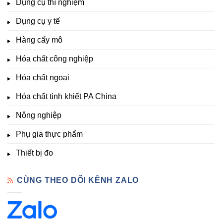
Dụng cụ thí nghiệm
Clo,
Chất
lượng
Nhiệt
Đà
&
Dụng cụ y tế
độ,
Lạt
kích
Nông
–
thích
nghiệp
Giá
Hàng cấy mô
sinh
&
Tốt,
trưởng
Phòng
Hàng
Hóa chất công nghiệp
thí
Sẵn
nghiệm
Hóa chất ngoại
–
Hóa
Hóa chất tinh khiết PA China
Chất
Đà
Lạt
Nông nghiệp
Phụ gia thực phẩm
Thiết bị đo
CÙNG THEO DÕI KÊNH ZALO