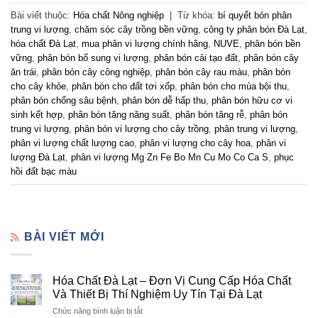
Bài viết thuộc:
Hóa chất Nông nghiệp
|
Từ khóa:
bí quyết bón phân
trung vi lượng
,
chăm sóc cây trồng bền vững
,
công ty phân bón Đà Lạt
,
hóa chất Đà Lạt
,
mua phân vi lượng chính hãng
,
NUVE
,
phân bón bền
vững
,
phân bón bổ sung vi lượng
,
phân bón cải tạo đất
,
phân bón cây
ăn trái
,
phân bón cây công nghiệp
,
phân bón cây rau màu
,
phân bón
cho cây khỏe
,
phân bón cho đất tơi xốp
,
phân bón cho mùa bội thu
,
phân bón chống sâu bệnh
,
phân bón dễ hấp thu
,
phân bón hữu cơ vi
sinh kết hợp
,
phân bón tăng năng suất
,
phân bón tăng rễ
,
phân bón
trung vi lượng
,
phân bón vi lượng cho cây trồng
,
phân trung vi lượng
,
phân vi lượng chất lượng cao
,
phân vi lượng cho cây hoa
,
phân vi
lượng Đà Lạt
,
phân vi lượng Mg Zn Fe Bo Mn Cu Mo Co Ca S
,
phục
hồi đất bạc màu
BÀI VIẾT MỚI
Hóa Chất Đà Lạt – Đơn Vị Cung Cấp Hóa Chất
Và Thiết Bị Thí Nghiệm Uy Tín Tại Đà Lạt
ở
Chức năng bình luận bị tắt