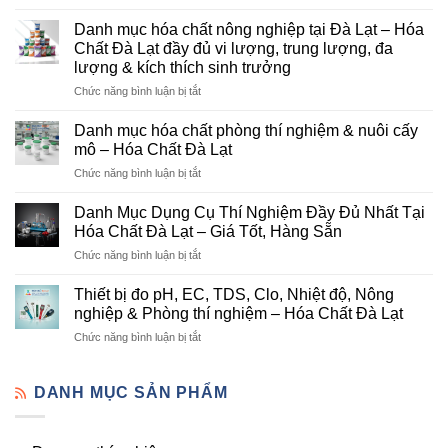
Hóa
Chất
Danh mục hóa chất nông nghiệp tại Đà Lạt – Hóa
Đà
Chất Đà Lạt đầy đủ vi lượng, trung lượng, đa
Lạt
lượng & kích thích sinh trưởng
–
ở
Chức năng bình luận bị tắt
Đơn
Danh
Vị
mục
Cung
Danh mục hóa chất phòng thí nghiệm & nuôi cấy
hóa
Cấp
mô – Hóa Chất Đà Lạt
chất
Hóa
ở
Chức năng bình luận bị tắt
nông
Chất
Danh
nghiệp
Và
mục
tại
Danh Mục Dụng Cụ Thí Nghiệm Đầy Đủ Nhất Tại
Thiết
hóa
Đà
Bị
Hóa Chất Đà Lạt – Giá Tốt, Hàng Sẵn
chất
Lạt
Thí
ở
Chức năng bình luận bị tắt
phòng
–
Nghiệm
Danh
thí
Hóa
Uy
Mục
nghiệm
Thiết bị đo pH, EC, TDS, Clo, Nhiệt độ, Nông
Chất
Tín
Dụng
&
nghiệp & Phòng thí nghiệm – Hóa Chất Đà Lạt
Đà
Tại
Cụ
nuôi
Lạt
Đà
ở
Chức năng bình luận bị tắt
Thí
cấy
đầy
Lạt
Thiết
Nghiệm
mô
đủ
bị
Đầy
–
vi
đo
DANH MỤC SẢN PHẨM
Đủ
Hóa
lượng,
pH,
Nhất
Chất
trung
EC,
Tại
Đà
lượng,
TDS,
Hóa
Lạt
đa